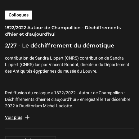
Colloques
1822/2022 Autour de Champollion - Déchiffrements
d’hier et d’aujourd’hui
2/27 - Le déchiffrement du démotique
contribution de Sandra Lippert (CNRS) contribution de Sandra
Lippert (CNRS) lue par Vincent Rondot, directeur du Département
des Antiquités égyptiennes du musée du Louvre.
Rediffusion du colloque « 1822/2022 - Autour de Champollion :
Déchiffrements d'hier et d'aujourd’hui » enregistré le 1er décembre
2022 à l'Auditorium Michel Laclotte.
En relation avec l’exposition « Champollion. La voie des
Voir plus
hiéroglyphes» au Louvre-Lens (28.9.2022 – 16.1.2023), deux
journées de conférences présenteront le déchiffrement des
écritures égyptiennes en situant celui-ci dans le contexte plus
Related Keywords