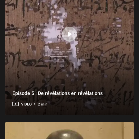
5/27 - Conceptions du signe hiéroglyphique chez Champollion
20 min
6/27 - L’inscription de Behistun, l’autre trilingue et trigraphe
26 min
7/27 - Les débuts des études élamites et le père Scheil
30 min
8/27 - De la redécouverte de Khorsabad et du déchiffrement de l’assyrien à François Thureau-Dangin et au déchiffrement du sumérien
33 min
Episode 5 : De révélations en révélations
VIDEO
2 min
9/27 - Des herminettes inscrites et le déchiffrement de l’ougaritique
24 min
10/27 - D’Akhénaton à la princesse Karomama, à la recherche d’un hiéroglyphe inconnu