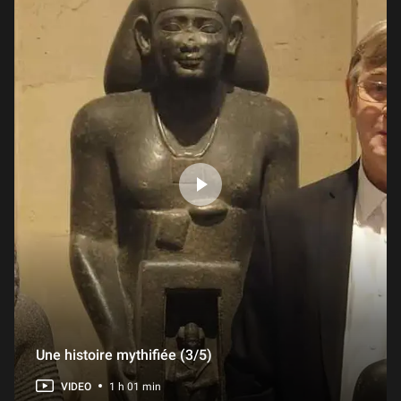
28 min
11/27 - Quelques fausses pistes dans les déchiffrements des textes cunéiformes
28 min
12/27 - Des hiéroglyphes qui fascinent trop : errances renaissantes et baroques
39 min
13/27 - Le déchiffrement du linéaire B (mycénien), un déchiffrement par l’analyse interne
29 min
Une histoire mythifiée (3/5)
VIDEO
1 h 01 min