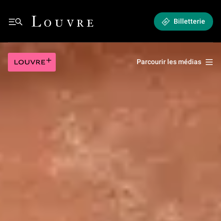
25/27 - From Uruk to Susa : Deciphering Proto-Elamite (en français)
Louvre - Retour à l'accueil
Billetterie
25/27 - From Uruk to Susa : Deciphering Proto-Elamite (en français)
Louvre plus
Parcourir les médias
Jouer la vidéo 25/27 - From Uruk to Susa : Deciphering Proto-Elamite (en 