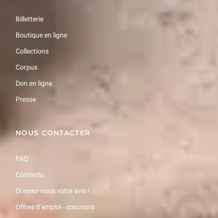
26/27 - Lire les inscriptions en élamite linéaire du Louvre
Billetterie
37 min
Boutique en ligne
Collections
27/27 - Conclusion
37 min
Corpus
Don en ligne
Presse
NOUS CONTACTER
FAQ
Contacts
Donnez-nous votre avis !
Offres d’emploi - concours