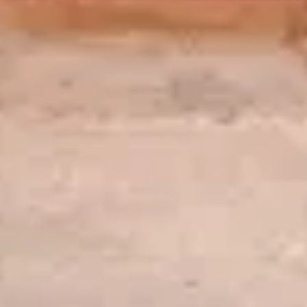
16/27 - The Decipherment of Maya writing
31 min
(5/15) Colloque : « 100 ans au service du patrimoine
culturel afghan »
VIDEO
28 min
17/27 - Identifier les hiéroglyphes. Pourquoi et comment les classer ?
36 min
18/27 - Les nouvelles technologies au service du déchiffrement du cunéiforme (1852-2022)
18/27 - Les nouvelles technologies au service du
22 min
déchiffrement du cunéiforme (1852-2022)
VIDEO
22 min
19/27 - Le déchiffrement de palimpsestes et de manuscrits endommagés grâce à l’imagerie multispectrale
26 min
(9/15) Colloque : « 100 ans au service du patrimoine
20/27 - Le hourrite, une langue longtemps restée mal comprise
culturel afghan »
14 min
VIDEO
17 min
21/27 - Les différentes écritures du Royaume d’Urartu. Le cunéiforme et ses ductus. L’écriture linéaire et le hiéroglyphique
16 min