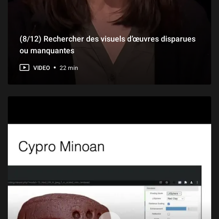
(11/13) Extraits d’archives filmées
17 min
(8/12) Rechercher des visuels d’œuvres disparues
ou manquantes
(10/13) Pérégrinations du Montana au Gard, de La Cense à Bora-Bora
38 min
VIDEO
22 min
(13/13) Témoignage de Rosamond Brown
15 min