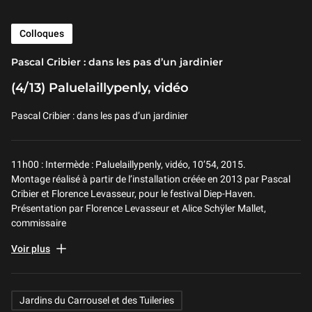
Colloques
Pascal Cribier : dans les pas d’un jardinier
(4/13) Paluelaillypenly, vidéo
Pascal Cribier : dans les pas d’un jardinier
11h00 : Intermède : Paluelaillypenly, vidéo, 10’54, 2015.
Montage réalisé à partir de l’installation créée en 2013 par Pascal
Cribier et Florence Levasseur, pour le festival Diep-Haven.
Présentation par Florence Levasseur et Alice Schÿler Mallet,
commissaire
Pascal Cribier : dans les pas d’un jardinier
Voir plus
Colloque à l'Auditorium du Louvre le 23 mai 2018
Sous la direction scientifique d’Hervé Brunon et Monique Mosser,
CNRS, Centre André Chastel, Paris
Related Keywords
Jardins du Carrousel et des Tuileries