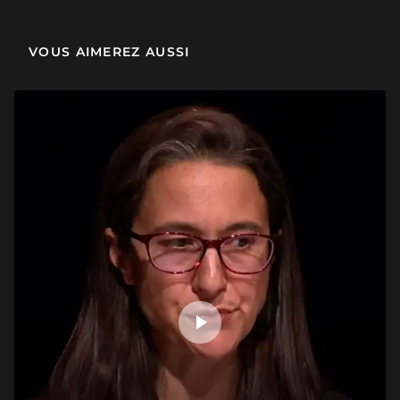
(6/13) Pascal Cribier, créateur parmi les créateurs
VOUS AIMEREZ AUSSI
23 min
(7/13) Témoignage
13 min
(8/13) Travailler sur l’espace public
45 min
(9/13) Une agence sur mesure, histoires d’associations
54 min
(12/13) Un jardin méditerranéen
54 min