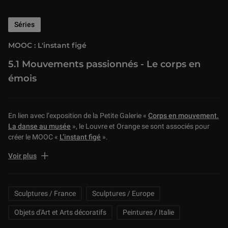
Séries
MOOC : L'instant figé
5.1 Mouvements passionnés - Le corps en
émois
En lien avec l’exposition de la Petite Galerie «
Corps en mouvement.
La danse au musée
», le Louvre et Orange se sont associés pour
créer le MOOC «
L’instant figé
».
Retrouvez ici et en vidéo les cinq séquences de ce MOOC pour
Voir plus
découvrir comment les artistes, de l’Antiquité à nos jours, captent le
mouvement et donnent l’illusion de la vie. La représentation du
mouvement a posé un défi aux artistes de tous temps et nous vous
Related Keywords
Sculptures / France
Sculptures / Europe
proposons de d’explorer ici avec Ludovic Laugier, conservateur du
patrimoine en charge de la sculpture grecque au musée du Louvre,
Objets d'Art et Arts décoratifs
Peintures / Italie
les réponses qu’ils y ont apportées.