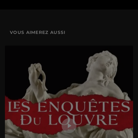
8 min
4.2 Corps à corps - Le Gaulois blessé et les statues de l’Acropole d’Athènes
3 min
VOUS AIMEREZ AUSSI
4.3 Corps à corps - La Victoire de Samothrace
2 min
5.2 Mouvements passionnés - Le Verrou de Fragonard
4 min
5.3 Mouvements passionnés - Le corps amoureux au cinéma
1 min