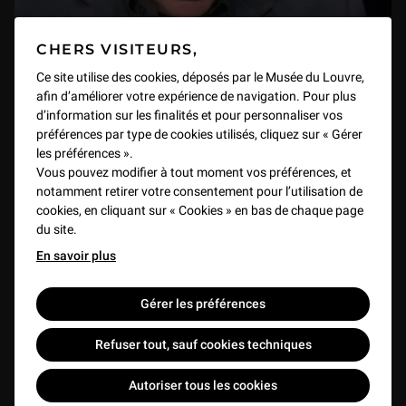
CHERS VISITEURS,
Ce site utilise des cookies, déposés par le Musée du Louvre,
afin d’améliorer votre expérience de navigation. Pour plus
23/27 - Luigi Lanzi, la collection Bucelli et les
d’information sur les finalités et pour personnaliser vos
inscriptions bilingues : le déchiffrement de
préférences par type de cookies utilisés, cliquez sur « Gérer
l’écriture étrusque de 1789 à nos jours
les préférences ».
Vous pouvez modifier à tout moment vos préférences, et
VIDEO
25 min
notamment retirer votre consentement pour l’utilisation de
cookies, en cliquant sur « Cookies » en bas de chaque page
du site.
En savoir plus
Gérer les préférences
Refuser tout, sauf cookies techniques
Autoriser tous les cookies