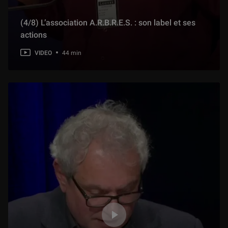
17 min
(4/8) L’association A.R.B.R.E.S. : son label et ses
actions
(10/13) Pérégrinations du Montana au Gard, de La Cense à Bora-Bora
38 min
VIDEO
44 min
(13/13) Témoignage de Rosamond Brown
15 min