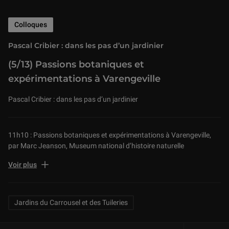
Colloques
Pascal Cribier : dans les pas d’un jardinier
(5/13) Passions botaniques et
expérimentations à Varengeville
Pascal Cribier : dans les pas d’un jardinier
11h10 : Passions botaniques et expérimentations à Varengeville,
par Marc Jeanson, Museum national d’histoire naturelle
Pascal Cribier : dans les pas d’un jardinier
Voir plus
Colloque à l'Auditorium du Louvre le 23 mai 2018
Sous la direction scientifique d’Hervé Brunon et Monique Mosser,
CNRS, Centre André Chastel, Paris
Related Keywords
Jardins du Carrousel et des Tuileries