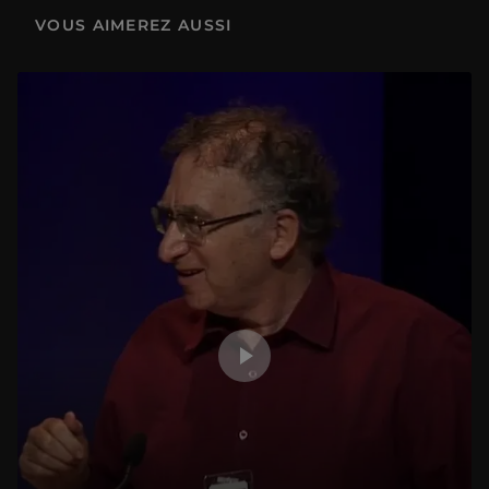
(6/13) Pascal Cribier, créateur parmi les créateurs
VOUS AIMEREZ AUSSI
23 min
(7/13) Témoignage
13 min
(8/13) Travailler sur l’espace public
45 min
(9/13) Une agence sur mesure, histoires d’associations
54 min
(12/13) Un jardin méditerranéen
54 min
(11/13) Extraits d’archives filmées