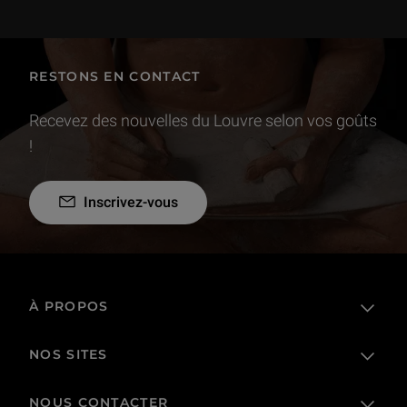
RESTONS EN CONTACT
Recevez des nouvelles du Louvre selon vos goûts
!
Inscrivez-vous
À PROPOS
NOS SITES
L'établissement public
Le Louvre en France et dans le monde
NOUS CONTACTER
Billetterie