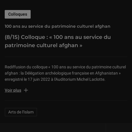
Colloques
100 ans au service du patrimoine culturel afghan
(8/15) Colloque : « 100 ans au service du
patrimoine culturel afghan »
Rediffusion du colloque « 100 ans au service du patrimoine culturel
afghan : la Délégation archéologique française en Afghanistan »
enregistré le 17 juin 2022 à l'Auditorium Michel Laclotte.
4ème partie : Identifier.
Voir plus
« Aï Khanoum, hier, aujourd’hui, demain » par Henri-Paul Francfort,
Centre National de la Recherche Scientifique-Académie des
Inscriptions et Belles-Lettres.
Related Keywords
Arts de l'Islam
Créée en 1922, la Délégation archéologique française en
Afghanistan travaille à l’étude, la protection et la mise en valeur du
riche patrimoine culturel afghan. Si la DAFA a réussi à mettre en