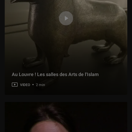
(5/15) Colloque : « 100 ans au service du patrimoine culturel afghan »
28 min
(6/15) Colloque : « 100 ans au service du patrimoine culturel afghan »
23 min
(7/15) Colloque : « 100 ans au service du patrimoine culturel afghan »
22 min
Au Louvre ! Les salles des Arts de l'Islam
VIDEO
2 min
(9/15) Colloque : « 100 ans au service du patrimoine culturel afghan »
17 min
(10/15) Colloque : « 100 ans au service du patrimoine culturel afghan »
16 min