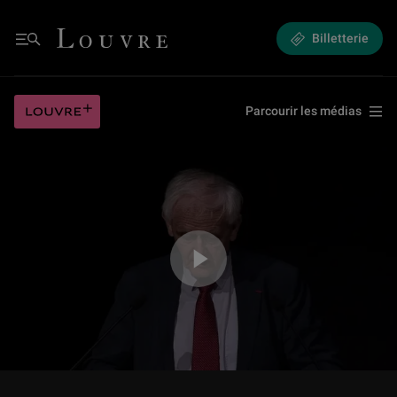
(8/15) Colloque : « 100 ans au service du patrimoine culturel afghan »
Louvre - Retour à l'accueil
Billetterie
Menu
(8/15) Colloque : « 100 ans au service du patrimoine culturel afghan »
Louvre plus
Parcourir les médias
Jouer la vidéo (8/15) Colloque : « 100 ans au service du patrimoine cultu