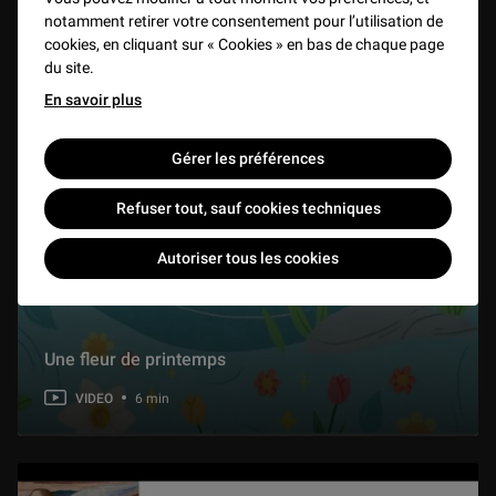
notamment retirer votre consentement pour l’utilisation de
cookies, en cliquant sur « Cookies » en bas de chaque page
Au Louvre ! La cour Khorsabad
du site.
1 min
En savoir plus
Au Louvre ! Le Saint Sébastien de Mantegna
Gérer les préférences
1 min
Refuser tout, sauf cookies techniques
Au Louvre ! La Cour Marly
2 min
Autoriser tous les cookies
Au Louvre ! Les salles de mobilier et d’objets d’art du 18e siècle
2 min
Une fleur de printemps
VIDEO
6 min
Au Louvre ! Le Salon Denon et la Salle Mollien
2 min