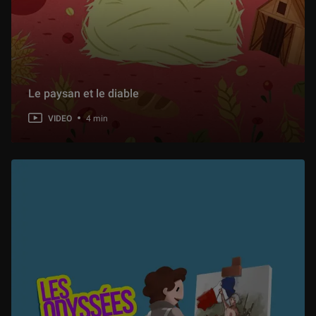
Au Louvre ! Sainte Marie-Madeleine
1 min
Au Louvre ! Pèlerinage à I'île de Cythère
1 min
Le paysan et le diable
VIDEO
4 min
Au Louvre ! Le Sacre de Napoléon
2 min
Au Louvre ! La Vénus de Milo
2 min
Au Louvre ! Le scribe accroupi
2 min
Au Louvre ! Psyché ranimée par le baiser de l'Amour