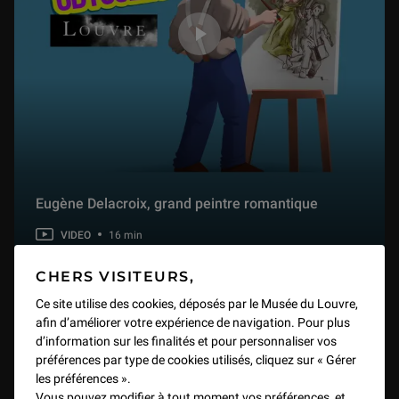
1 min
Au Louvre ! Le Verrou de Fragonard
2 min
Au Louvre ! Les appartements Napoléon III
3 min
Eugène Delacroix, grand peintre romantique
Au Louvre ! L'astronome de Vermeer
1 min
VIDEO
16 min
CHERS VISITEURS,
Au Louvre ! La Nef des fous
Ce site utilise des cookies, déposés par le Musée du Louvre,
1 min
afin d’améliorer votre expérience de navigation. Pour plus
d’information sur les finalités et pour personnaliser vos
préférences par type de cookies utilisés, cliquez sur « Gérer
Au Louvre ! Botticelli
les préférences ».
1 min
Vous pouvez modifier à tout moment vos préférences, et