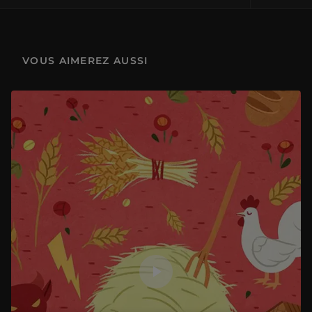
Au Louvre ! La salle des Etats
4 min
VOUS AIMEREZ AUSSI
Au Louvre ! La galerie d'Apollon
2 min
Au Louvre ! La salle du temple et la salle des sarcophages
2 min
Au Louvre ! Les salles des Arts de l'Islam
2 min
Au Louvre ! Le Salon carré
2 min