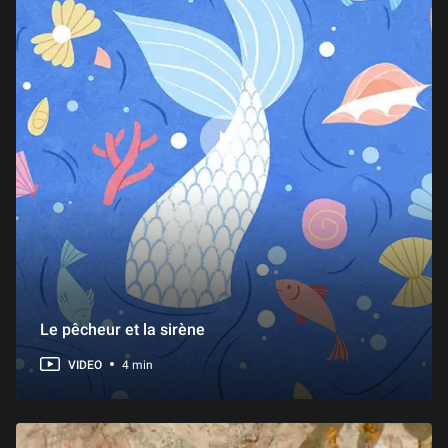
Au Louvre ! Le Saint Sébastien de Mantegna
1 min
Au Louvre ! La Grande Odalisque
1 min
Au Louvre ! La Cour Marly
2 min
Au Louvre ! Les salles de mobilier et d’objets d’art du 18e siècle
2 min
Le pêcheur et la sirène
VIDEO
4 min
Au Louvre ! Le Salon Denon et la Salle Mollien
2 min