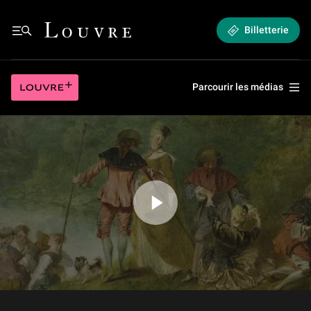
Au Louvre ! Pèlerinage à I'île de Cythère
Louvre - Retour à l'accueil
Billetterie
Au Louvre ! Pèlerinage à I'île de Cythère
Louvre plus
Parcourir les médias
Jouer la vidéo Au Louvre ! Pèlerinage à I'île de Cythère