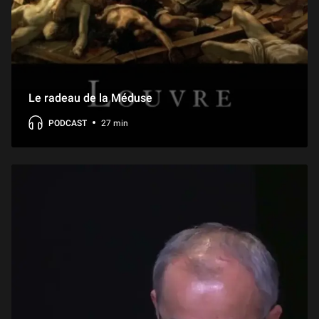
Au Louvre ! Sainte Marie-Madeleine
1 min
Au Louvre ! Le Sacre de Napoléon
2 min
Le radeau de la Méduse
PODCAST
27 min
Au Louvre ! La Vénus de Milo
2 min
Au Louvre ! Le scribe accroupi
2 min
Au Louvre ! Psyché ranimée par le baiser de l'Amour
1 min
Au Louvre ! Le Verrou de Fragonard