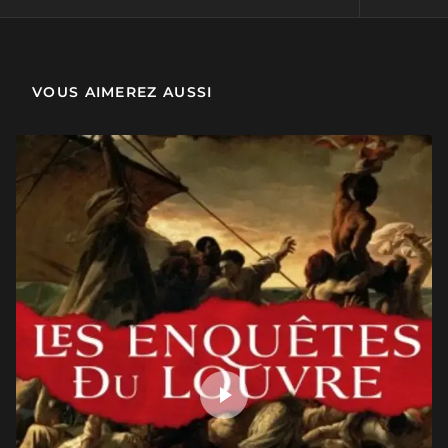
Au Louvre ! La salle des Etats
4 min
VOUS AIMEREZ AUSSI
Au Louvre ! La galerie d'Apollon
2 min
Au Louvre ! La salle du temple et la salle des sarcophages
2 min
Au Louvre ! Les salles des Arts de l'Islam
2 min
Au Louvre ! Le Salon carré
2 min