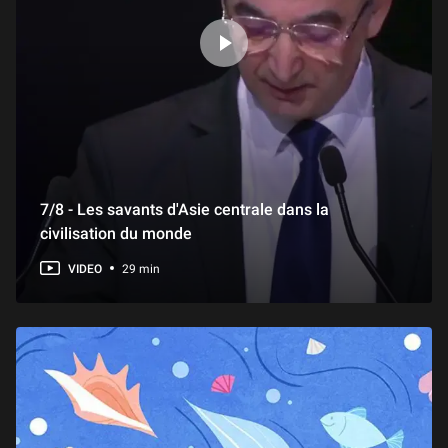
2 min
Au Louvre ! Les appartements Napoléon III
3 min
Au Louvre ! L'astronome de Vermeer
1 min
7/8 - Les savants d'Asie centrale dans la
civilisation du monde
Au Louvre ! La Nef des fous
1 min
VIDEO
29 min
Au Louvre ! Botticelli
1 min
Au Louvre ! La cour Khorsabad
1 min