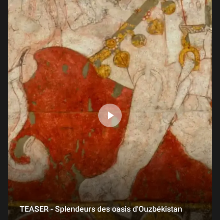
Au Louvre ! La Salle des Cariatides
1 min
La galerie Campana
2 min
TEASER - Splendeurs des oasis d'Ouzbékistan