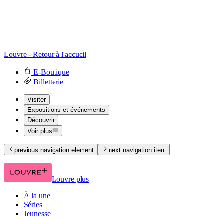
Louvre - Retour à l'accueil
E-Boutique
Billetterie
Visiter
Expositions et événements
Découvrir
Voir plus
previous navigation element
next navigation item
Louvre plus
À la une
Séries
Jeunesse