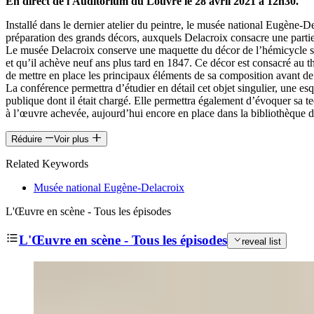
En direct de l'Auditorium du Louvre le 28 avril 2021 à 12h30.
Installé dans le dernier atelier du peintre, le musée national Eugène-Dela
préparation des grands décors, auxquels Delacroix consacre une partie i
Le musée Delacroix conserve une maquette du décor de l’hémicycle su
et qu’il achève neuf ans plus tard en 1847. Ce décor est consacré au 
de mettre en place les principaux éléments de sa composition avant de la
La conférence permettra d’étudier en détail cet objet singulier, une 
publique dont il était chargé. Elle permettra également d’évoquer sa te
à l’œuvre achevée, aujourd’hui encore en place dans la bibliothèque 
Réduire
Voir plus
Related Keywords
Musée national Eugène-Delacroix
L'Œuvre en scène - Tous les épisodes
L'Œuvre en scène - Tous les épisodes
reveal list