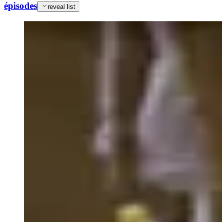
épisodes
reveal list