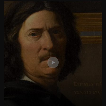
Girardon et Coysevox face à face
1 h 01 min
François Boucher, "L’Odalisque brune"
56 min
Ur-Ningirsu, un prince sumérien de retour à Paris
1 h 03 min
Le Gaulois mourant de la gypsothèque du Louvre
1 h 14 min
Humay et Humayun
1 h 15 min