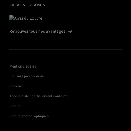
DEVENEZ AMIS
La coupe à l'Afrique du trésor de Boscoreale
40 min
Retrouvez tous nos avantages
Pierre Révoil (1779 - 1842)
48 min
La "Descente de croix" d’ivoire gothique
Mentions légales
1 h 06 min
Données personnelles
Cookies
Le Brun façon puzzle. L’usage des cartons dans la fabrique des grands décors
54 min
Accessibilité : partiellement conforme
Crédits
Jupiter à Baalbek : les métamorphoses d'un dieu
Crédits photographiques
56 min