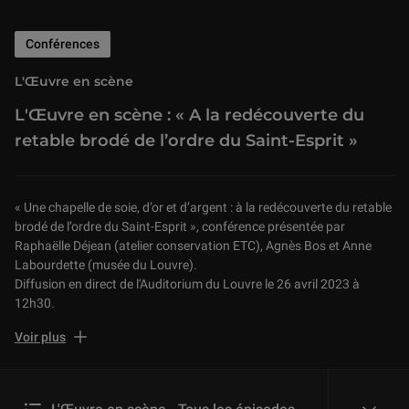
Conférences
L'Œuvre en scène
L'Œuvre en scène : « A la redécouverte du
retable brodé de l’ordre du Saint-Esprit »
« Une chapelle de soie, d’or et d’argent : à la redécouverte du retable
brodé de l’ordre du Saint-Esprit », conférence présentée par
Raphaëlle Déjean (atelier conservation ETC), Agnès Bos et Anne
Labourdette (musée du Louvre).
Diffusion en direct de l'Auditorium du Louvre le 26 avril 2023 à
12h30.
Le musée du Louvre conserve un fonds important d’objets créés
Voir plus
pour orner et participer aux cérémonies de l’ordre du Saint-Esprit
(1578-1830), l’ordre de chevalerie le plus prestigieux de la
monarchie française.