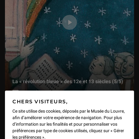
L'Œuvre en scène : « Marine Terrace » de Victor Hugo
55 min
« La Vierge à l'Enfant » de Michel Colombe
1 h 07 min
« La maquette du complexe du Saint-Sépulcre de Jérusalem »
58 min
La « révolution bleue » des 12e et 13 siècles (5/5)
« Le reliquaire de la Sainte Couronne d’épines » de Viollet-le-Duc
57 min
VIDEO
1 h 19 min
CHERS VISITEURS,
« La Statue d'Ebih-Il »
Ce site utilise des cookies, déposés par le Musée du Louvre,
54 min
afin d’améliorer votre expérience de navigation. Pour plus
d’information sur les finalités et pour personnaliser vos
préférences par type de cookies utilisés, cliquez sur « Gérer
L'Œuvre en scène : « Taharqa et Hémen : les hiéroglyphes en question »
les préférences ».