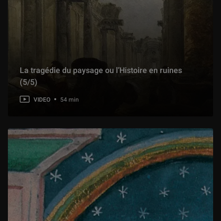
La Tête de hache ornée d’un démon à tête d’oiseau et le Taureau sauvage agenouillé
1 h 09 min
L'Œuvre en Scène : La sépulture de Thaïs d'Antinoé conservée au musée du Louvre
La tragédie du paysage ou l’Histoire en ruines
56 min
(5/5)
VIDEO
54 min
« La Stèle de Néfertiabet »
1 h 15 min
L'Œuvre en scène : « La Dérision du Christ » de Cimabue
1 h 00 min
La Tabatière Choiseul
1 h 01 min