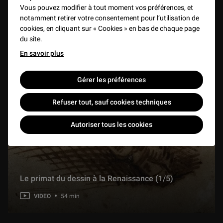
1 min
Vous pouvez modifier à tout moment vos préférences, et
notamment retirer votre consentement pour l’utilisation de
cookies, en cliquant sur « Cookies » en bas de chaque page
Étude d’un célèbre paon des collections du département des Arts de l’Islam
du site.
1 min
En savoir plus
Gérer les préférences
Avant Champollion : le cippe de Malte et l'alphabet phénicien
1 min
Refuser tout, sauf cookies techniques
Le Saint Sébastien de l’atelier des Della Robbia du Louvre
Autoriser tous les cookies
1 h 01 min
Microsculptures de dévotion en buis : voyage au centre du microcosme
1 h 22 min
Le primat du dessin à la Renaissance (1/5)
VIDEO
54 min
Dans le secret des grands décors de Delacroix
1 h 17 min