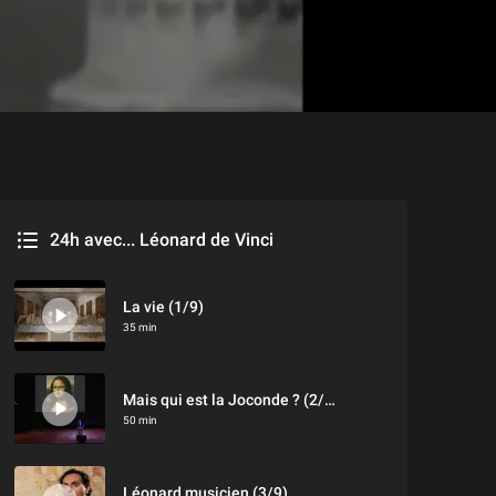
24h avec... Léonard de Vinci
24h avec... Léonard de Vinci
La vie (1/9)
35 min
Mais qui est la Joconde ? (2/9)
50 min
Léonard musicien (3/9)