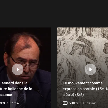
 Léonard dans la
Le mouvement comme
ature italienne de la
expression sociale (15e-1
ssance
siècle) (3/5)
DEO
57 min
VIDEO
1 h 12 min