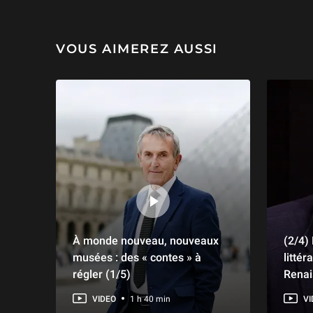
VOUS AIMEREZ AUSSI
À monde nouveau, nouveaux
(2/4)
musées : des « contes » à
littér
régler (1/5)
Renai
VIDEO
1 h 40 min
VI