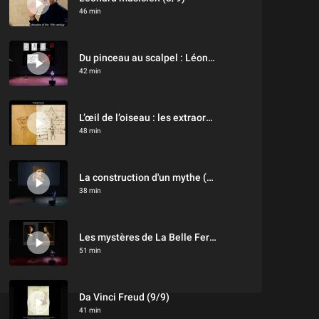
46 min
Du pinceau au scalpel : Léonard dévoile l'anatomie (4/9)
42 min
L’œil de l’oiseau : les extraordinaires machines de Léonard de Vinci (6/9)
48 min
La construction d'un mythe (7/9)
38 min
Les mystères de La Belle Ferronnière (8/9)
51 min
Da Vinci Freud (9/9)
41 min