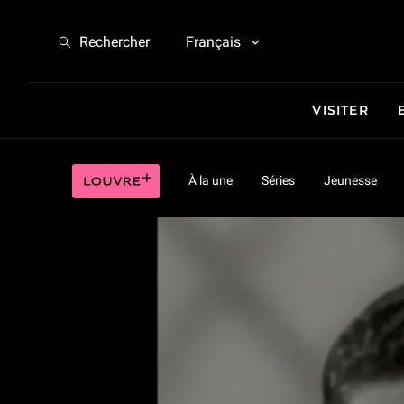
La Jocondomania (5/9)
Rechercher
Français
VISITER
La Jocondomania (5/9)
Louvre plus
À la une
Séries
Jeunesse