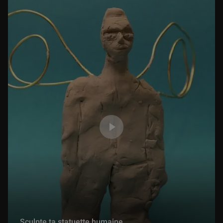
La nymphe des jardins
4 min
Une fleur de printemps
6 min
Les flèches de Cupidon
5 min
Le pêcheur et la sirène
4 min
Le paysan et le diable
4 min
Sculpte ta statuette humaine
Le Maître du jardin