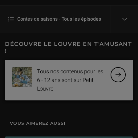
Contes de saisons - Tous les épisodes
reveal
Les gâteaux de Noël
DÉCOUVRE LE LOUVRE EN T'AMUSANT
5 min
!
Les patins d’argent
Tous nos contenus pour les
5 min
6 - 12 ans sont sur Petit
Louvre
La naissance de l'hiver
6 min
Le festin de la comtesse
VOUS AIMEREZ AUSSI
5 min