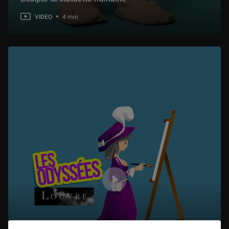
4 min
VIDEO
4 min
Hélios et Phaéton
4 min
L’arbre qui chantait
5 min
Le prix des belles pommes
4 min
Un loup un peu trop gourmand
4 min
Le raisin de Bacchus
5 min