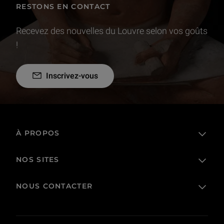
RESTONS EN CONTACT
Recevez des nouvelles du Louvre selon vos goûts
!
Inscrivez-vous
À PROPOS
NOS SITES
L'établissement public
Le Louvre en France et dans le monde
NOUS CONTACTER
Billetterie
Règlement de visite
Boutique en ligne
Prêts et dépôts
FAQ
Collections