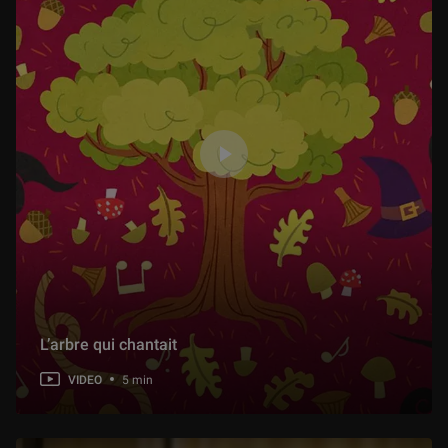
Une coupe en récompense
1 min
Le Sarcophage maudit
1 min
Le voyage du guerrier
1 min
La fuite de Troie
1 min
L’arbre qui chantait
VIDEO
5 min
Le casque de Charles VI
1 min