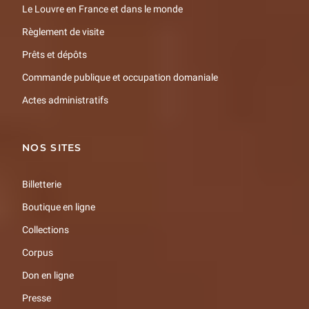
Le Louvre en France et dans le monde
Règlement de visite
Prêts et dépôts
Commande publique et occupation domaniale
Actes administratifs
NOS SITES
Billetterie
Boutique en ligne
Collections
Corpus
Don en ligne
Presse