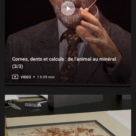
D’un fil à l’autre : démêler les énigmes du Suaire de saint Josse
58 min
La Tête de hache ornée d’un démon à tête d’oiseau et le Taureau sauvage agenouillé
1 h 09 min
L'Œuvre en Scène : La sépulture de Thaïs d'Antinoé conservée au musée du Louvre
Cornes, dents et calculs : de l’animal au minéral
56 min
(3/3)
VIDEO
1 h 09 min
« La Stèle de Néfertiabet »
1 h 15 min
L'Œuvre en scène : « La Dérision du Christ » de Cimabue
1 h 00 min
La Tabatière Choiseul