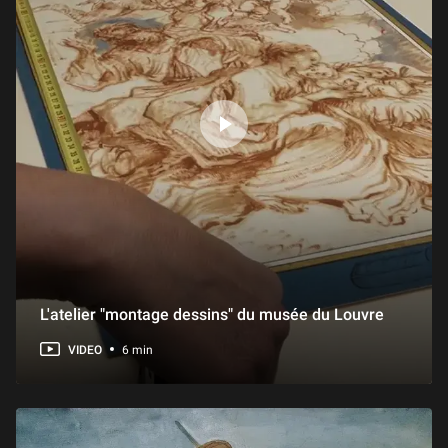
1 h 01 min
L'Œuvre en scène : « Marine Terrace » de Victor Hugo
55 min
« La Vierge à l'Enfant » de Michel Colombe
1 h 07 min
« La maquette du complexe du Saint-Sépulcre de Jérusalem »
58 min
L'atelier "montage dessins" du musée du Louvre
« Le reliquaire de la Sainte Couronne d’épines » de Viollet-le-Duc
57 min
VIDEO
6 min
« La Statue d'Ebih-Il »
54 min