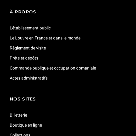
À PROPOS
Le Livre d’heures de François Ier
56 min
L'établissement public
Le Louvre en France et dans le monde
L’Amour essayant une de ses flèches de Jacques Saly
44 min
Règlement de visite
Prêts et dépôts
Le chandelier aux canards
Commande publique et occupation domaniale
43 min
Actes administratifs
L'olifant de Sierra Leone
54 min
NOS SITES
Billetterie
Le coffre d’or dit « d’Anne d’Autriche »
44 min
Boutique en ligne
Collections