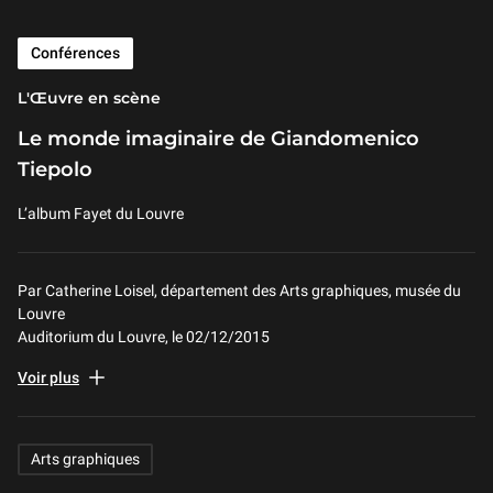
Conférences
L'Œuvre en scène
Le monde imaginaire de Giandomenico
Tiepolo
L’album Fayet du Louvre
Par Catherine Loisel, département des Arts graphiques, musée du
Louvre
Auditorium du Louvre, le 02/12/2015
Le Louvre possède un album de 138 dessins de Giandomenico
Voir plus
Tiepolo (Venise, 1727- 1804) consacrés à l’illustration de l’Ancien et
du Nouveau Testament et dont une grande partie a été exécutée à
la fin de sa carrière. Cet ensemble est issu de plusieurs séries
Related Keywords
Arts graphiques
dessinées, tels le
Divertimento per li Ragazzi
et les
Scènes de la vie
contemporaine
, que l’artiste a réalisé à partir de 1784.