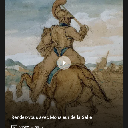
L'Œuvre en scène : « Taharqa et Hémen : les hiéroglyphes en question »
1 min
L'Œuvre en scène : « A la redécouverte du retable brodé de l’ordre du Saint-Esprit »
1 h 17 min
Étude d’un célèbre paon des collections du département des Arts de l’Islam
1 min
Avant Champollion : le cippe de Malte et l'alphabet phénicien
1 min
Le Saint Sébastien de l’atelier des Della Robbia du Louvre
1 h 01 min
Rendez-vous avec Monsieur de la Salle
VIDEO
58 min