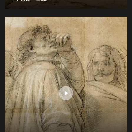
Microsculptures de dévotion en buis : voyage au centre du microcosme
1 h 22 min
Dans le secret des grands décors de Delacroix
1 h 17 min
Girardon et Coysevox face à face
1 h 01 min
François Boucher, "L’Odalisque brune"
56 min
Ur-Ningirsu, un prince sumérien de retour à Paris
1 h 03 min
Le Gaulois mourant de la gypsothèque du Louvre