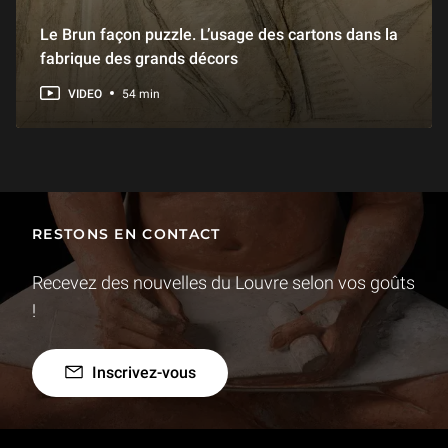
1 h 14 min
Le Brun façon puzzle. L’usage des cartons dans la
fabrique des grands décors
Humay et Humayun
1 h 15 min
VIDEO
54 min
Les Évangiles de Drogon de la BnF
57 min
RESTONS EN CONTACT
Un carnet du voyage au Maroc de Delacroix
1 h 25 min
Recevez des nouvelles du Louvre selon vos goûts
!
Les retables de Léonard Limosin
58 min
Inscrivez-vous
Le Maure Borghèse, de l'art d'accommoder les antiques
53 min