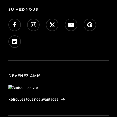
56 min
SUIVEZ-NOUS
Fragments d'un cabinet-bibliothèque d'André-Charles Boulle
1 h 07 min
Francisco de Goya ou l’invention de la Modernité
55 min
Une tapisserie Renaissance de l’Adoration des mages
56 min
DEVENEZ AMIS
Les Franciscains chez les Aztèques : plumes, maïs et sculpture de dévotion
1 h 01 min
Retrouvez tous nos avantages
Le sceau-cylindre d’Ibni-Sharrum : l’original et ses images
1 h 03 min