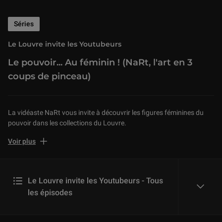
Séries
Le Louvre invite les Youtubeurs
Le pouvoir... Au féminin ! (NaRt, l'art en 3
coups de pinceau)
La vidéaste NaRt vous invite à découvrir les figures féminines du
pouvoir dans les collections du Louvre.
Rendez-vous sur la chaîne de NaRt, pour découvrir le pendant de
Voir plus
cette vidéo sur la légitimation du pouvoir par l'art : "
S'il vous
plaît...dessine moi un roi ! ART et POUVOIR au LOUVRE
"
Le Louvre invite les Youtubeurs - Tous
les épisodes
reveal