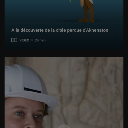
10 min
Toits du Louvre (Romain TeaTime)
6 min
À la découverte de la citée perdue d'Akhenaton
VIDEO
24 min
La peinture au cinéma (Le Fossoyeur de Films)
7 min
Les chefs-d'œuvre méconnus du Louvre (Axolot)
7 min
Histoire du musée du Louvre (Nota Bene)
8 min