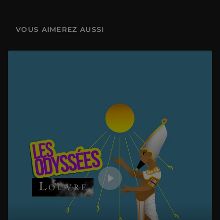
Les Noces de Cana (Louvre Ravioli)
5 min
VOUS AIMEREZ AUSSI
Comment Théophile Gautier a inventé « Delacroix » (Le Mock)
7 min
Mythes en Égypte : Fake news ou réalité ? (Charlie Danger / Les Revues du Monde)
9 min
La Femme au Louvre (Cyrus North)
6 min
Histoire de mythes au Louvre (Calidoscope)
7 min
L'imaginaire du Louvre (La Brigade du Livre)