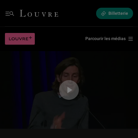
"Les Choses du sida" par Thibault Boulvain
Louvre - Retour à l'accueil
Billetterie
Menu
"Les Choses du sida" par Thibault Boulvain
Louvre plus
Parcourir les médias
Jouer la vidéo "Les Choses du sida" par Thibault Boulvain