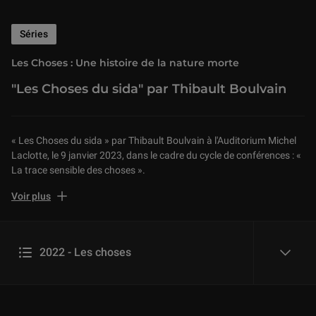
Séries
Les Choses : Une histoire de la nature morte
"Les Choses du sida" par Thibault Boulvain
« Les Choses du sida » par Thibault Boulvain à l'Auditorium Michel
Laclotte, le 9 janvier 2023, dans le cadre du cycle de conférences : «
La trace sensible des choses ».
La crise du sida est un tournant majeur de l'histoire contemporaine,
Voir plus
en art aussi, où les choses de la pandémie sont légion. Comme
dans l’exposition « Les choses. Une histoire de la nature morte »,
nous les regarderons avec l’attention qu’elles requièrent et méritent,
2022 - Les choses
tant elles nous parlent de l’événement épidémique, de cette
reveal
catastrophe, des femmes et des hommes « en sida », du pire et du
meilleur des sociétés.
TEASER - Les Choses. Une histoire de la nature morte.
Des bonbons de Felix Gonzales-Torres aux courtepointes du «