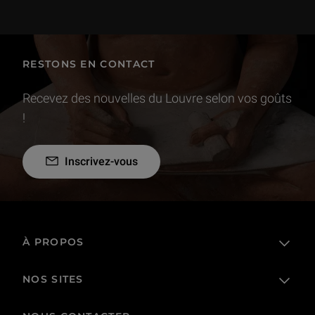
RESTONS EN CONTACT
Recevez des nouvelles du Louvre selon vos goûts
!
Inscrivez-vous
À PROPOS
NOS SITES
L'établissement public
Le Louvre en France et dans le monde