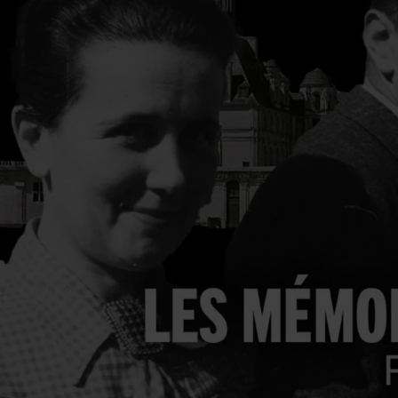
Jouer la vidéo Les Mémoires de guerre du Louvre par Catherine Velle