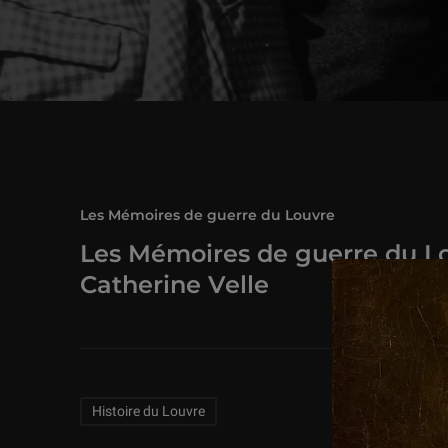
Les Mémoires de guerre du Louvre
Les Mémoires de guerre du L
Catherine Velle
Related Keywords
Histoire du Louvre