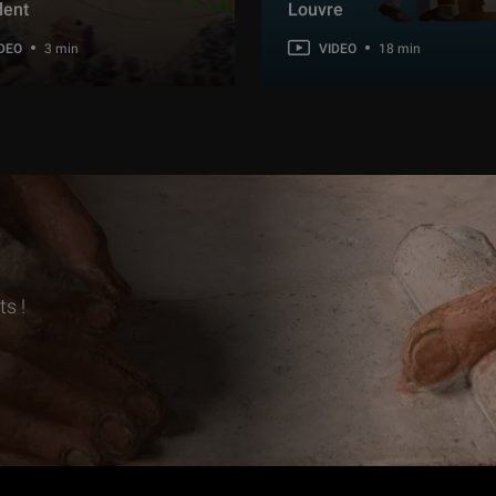
dent
Louvre
DEO
3 min
VIDEO
18 min
s !