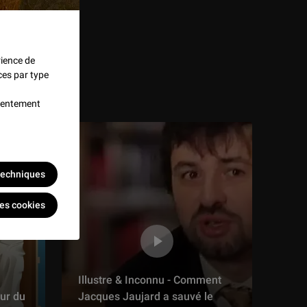
rience de
ces par type
nsentement
 techniques
les cookies
Illustre & Inconnu - Comment
ur du
Jacques Jaujard a sauvé le