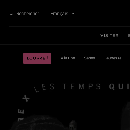
Les Mémoires de guerre du Louvre par Catherine Velle
Rechercher
Français
VISITER
Les Mémoires de guerre du Louvre par Catherine Velle
Louvre plus
À la une
Séries
Jeunesse