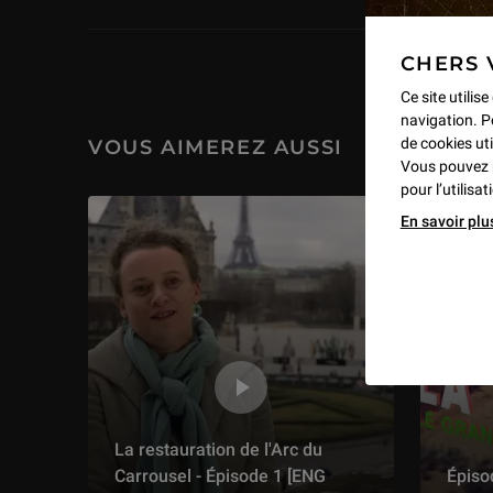
CHERS 
Ce site utilis
navigation. P
de cookies uti
VOUS AIMEREZ AUSSI
Vous pouvez 
pour l’utilisa
En savoir plu
La restauration de l'Arc du
Carrousel - Épisode 1 [ENG
Épiso