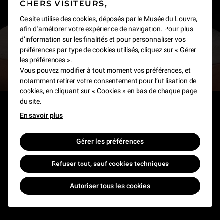
CHERS VISITEURS,
Recevez des nouvelles du Louvre selon vos goûts
Ce site utilise des cookies, déposés par le Musée du Louvre,
afin d’améliorer votre expérience de navigation. Pour plus
!
d’information sur les finalités et pour personnaliser vos
préférences par type de cookies utilisés, cliquez sur « Gérer
les préférences ».
Inscrivez-vous
Vous pouvez modifier à tout moment vos préférences, et
notamment retirer votre consentement pour l’utilisation de
cookies, en cliquant sur « Cookies » en bas de chaque page
du site.
En savoir plus
À PROPOS
Gérer les préférences
NOS SITES
L'établissement public
Le Louvre en France et dans le monde
Refuser tout, sauf cookies techniques
NOUS CONTACTER
Billetterie
Règlement de visite
Autoriser tous les cookies
Boutique en ligne
Prêts et dépôts
FAQ
Collections
Commande publique et occupation domaniale
Contacts