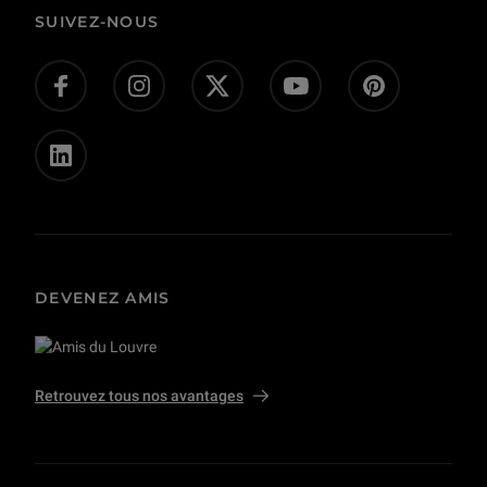
Corpus
Actes administratifs
SUIVEZ-NOUS
Donnez-nous votre avis !
Don en ligne
Offres d’emploi - concours
Presse
Privatisations et tournages
DEVENEZ AMIS
Retrouvez tous nos avantages