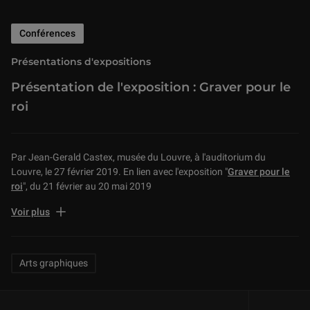
Conférences
Présentations d'expositions
Présentation de l'exposition : Graver pour le
roi
Par Jean-Gerald Castex, musée du Louvre, à l'auditorium du
Louvre, le 27 février 2019. En lien avec l'exposition "
Graver pour le
roi
", du 21 février au 20 mai 2019
Créée en 1797 sous le Directoire, la chalcographie du Louvre
Voir plus
conserve plus de 14 000 matrices gravées sur cuivre, qui sont
utilisées pour l’impression des estampes. Elle a pour vocation de
diffuser l’image des chefs-d’œuvre du musée par l’estampe.
Related Keywords
Arts graphiques
L’exposition réunit plus de soixante matrices gravées des trois
collections historiques de la chalcographie du Louvre, présentées
en regard de dessins du département des Arts graphiques du