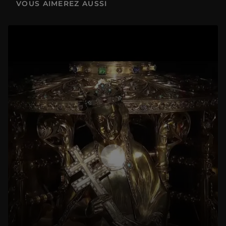
Présentation de l'exposition "Dessins des Carrache - La fabrique de la galerie Farnèse "
VOUS AIMEREZ AUSSI
1 h 21 min
Présentation de l'exposition "Une passion chinoise. La collection de monsieur Thiers"
1 h 01 min
Présentation de l'exposition « Mamlouks 1250-1517 »
1 h 14 min
Présentation de l'exposition « L’expérience de la nature. Les arts à la cour de Rodolphe II »
1 h 08 min
Watteau ou pas Watteau ? Le défi de l'attribution
1 h 09 min
Présentation d'exposition "LOUVRE COUTURE. Objets d'art, objets de mode"
1 h 03 min