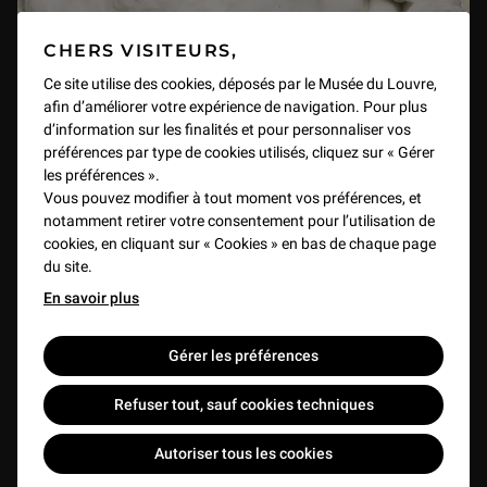
Présentation d'exposition : « Ingres et Delacroix, Objets d'artistes »
CHERS VISITEURS,
1 h 01 min
Ce site utilise des cookies, déposés par le Musée du Louvre,
afin d’améliorer votre expérience de navigation. Pour plus
Présentation d'exposition " Le trésor de Notre-Dame. Des origines à Viollet-Le-Duc "
d’information sur les finalités et pour personnaliser vos
1 h 00 min
préférences par type de cookies utilisés, cliquez sur « Gérer
Girardon et Coysevox face à face
les préférences ».
Vous pouvez modifier à tout moment vos préférences, et
VIDEO
1 h 01 min
Présentation d’exposition : Dessins bolonais du XVIe siècle dans les collections du Louvre
notamment retirer votre consentement pour l’utilisation de
1 h 01 min
cookies, en cliquant sur « Cookies » en bas de chaque page
du site.
En savoir plus
Présentation d'exposition : Les Choses.
1 h 06 min
Gérer les préférences
Présentation de l'exposition : « L'Âge d'or de la Renaissance portugaise »
Refuser tout, sauf cookies techniques
1 h 01 min
Autoriser tous les cookies