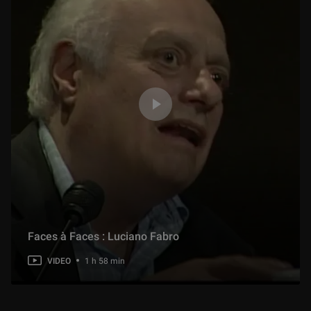
Présentation de l'exposition : Le Corps et l'Âme. De Donatello à Michel-Ange. Sculptures italiennes de la Renaissance
59 min
Présentation de l'exposition : Albrecht Altdorfer. Maître de la Renaissance allemande
1 h 33 min
Présentation de l'exposition : Figure d’artiste
1 h 13 min
Présentation de l'exposition : Soulages au Louvre
40 min
Faces à Faces : Luciano Fabro
VIDEO
1 h 58 min
Présentation de l'exposition : Léonard de Vinci
56 min