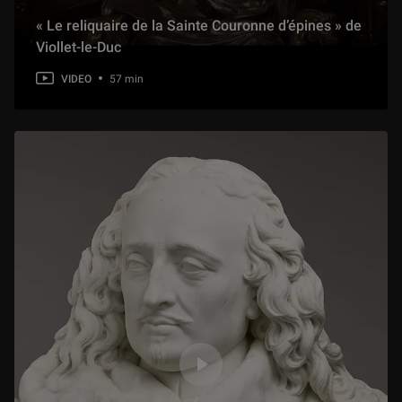
« Le reliquaire de la Sainte Couronne d’épines » de
Viollet-le-Duc
Présentation d'exposition : « Figures du fou. Du Moyen Âge aux Romantiques »
1 h 11 min
VIDEO
57 min
Présentation d'exposition : « Chefs-d’œuvre de la collection Torlonia »
1 h 26 min
Présentation d'exposition : « L'Olympisme : une invention moderne, un héritage antique »
1 h 03 min
Présentation d'exposition : « Revoir Van Eyck. La Vierge du Chancelier Rolin »
1 h 04 min
Présentation d'exposition : « Dialogues d’antiquités orientales. The Met au Louvre »
1 h 06 min