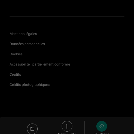
Présentation de l'exposition : La France vue du Grand Siècle. Dessins d’Israël Silvestre (1621-1691)
1 h 02 min
Mentions légales
Présentation de l'exposition : Dessiner en plein air. Variations du dessin sur nature dans la première moitié du XIXe siècle
Données personnelles
58 min
Cookies
Accessibilité : partiellement conforme
Présentation de l'exposition : François Ier et l'art des Pays-Bas
1 h 06 min
Crédits
Crédits photographiques
Présentation de l'exposition : Théâtre du pouvoir
1 h 06 min
Présentation de l'exposition : Delacroix (1798-1863)
1 h 11 min