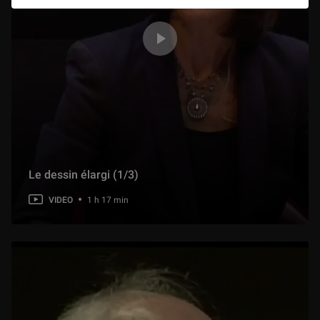
Présentation de l'exposition : Pharaon des Deux Terres. L'épopée africaine des rois de Napata
1 h 05 min
Présentation de l'exposition : Delacroix et la nature
1 min
Présentation de l'exposition : En scène ! Dessins de costumes de la collection Edmond de Rothschild
1 h 20 min
Le dessin élargi (1/3)
Présentation de l'exposition : Paris – Athènes. Naissance de la Grèce moderne 1675 ‐ 1919
1 h 27 min
VIDEO
1 h 17 min
Présentation de l'exposition : Venus d'ailleurs, matériaux et objets voyageurs
51 min
Présentation de l'exposition : Un duel romantique, Le Giaour de Lord Byron par Delacroix
1 h 01 min