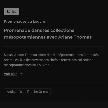
Séries
Promenades au Louvre
Promenade dans les collections
mésopotamiennes avec Ariane Thomas
Suivez Ariane Thomas, directrice du département des Antiquités
orientales, à la découverte des chefs-d'œuvre des collections
mésopotamiennes du Louvre !
ERRATUM : à 2 minutes 51, le roi Gudea a bien régné au 22e siècle
Voir plus
avant J.-C. et non pas au 17e siècle.
Related Keywords
Antiquités du Proche-Orient