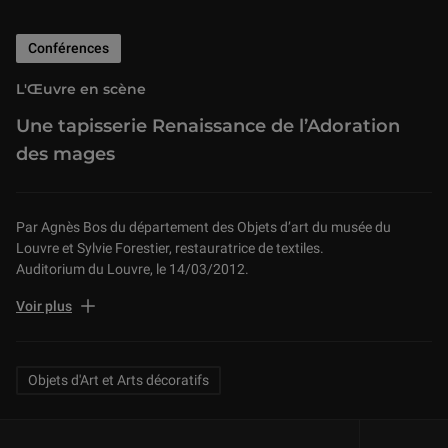
Conférences
L'Œuvre en scène
Une tapisserie Renaissance de l’Adoration
des mages
Par Agnès Bos du département des Objets d’art du musée du
Louvre et Sylvie Forestier, restauratrice de textiles.
Auditorium du Louvre, le 14/03/2012.
Originale par ses petites dimensions, précieuse par ses fils d’or et
Voir plus
d’argent, émouvante par son sujet, la tapisserie de l’Adoration des
mages n’avait pourtant guère retenu l’attention des spécialistes et
des amateurs. Mise en danger par un badigeon de colle qui avait
Related Keywords
Objets d'Art et Arts décoratifs
été appliqué sur son revers probablement au XIXe siècle, elle a
récemment fait l’objet d’une restauration employant un procédé
inédit pour une tapisserie à fils métalliques. Grâce à une