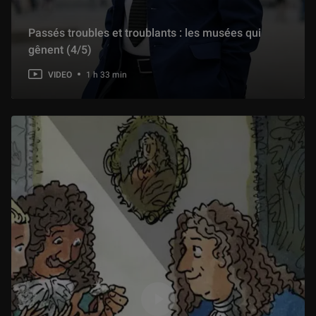
L'Œuvre en scène : « Marine Terrace » de Victor Hugo
Passés troubles et troublants : les musées qui
55 min
gênent (4/5)
VIDEO
1 h 33 min
« La Vierge à l'Enfant » de Michel Colombe
1 h 07 min
« La maquette du complexe du Saint-Sépulcre de Jérusalem »
58 min
« Le reliquaire de la Sainte Couronne d’épines » de Viollet-le-Duc
57 min
« La Statue d'Ebih-Il »
54 min