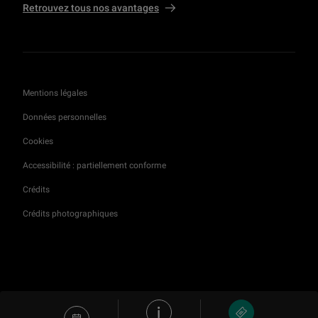
Retrouvez tous nos avantages
Jupiter à Baalbek : les métamorphoses d'un dieu
56 min
Fragments d'un cabinet-bibliothèque d'André-Charles Boulle
Mentions légales
1 h 07 min
Données personnelles
Cookies
Francisco de Goya ou l’invention de la Modernité
55 min
Accessibilité : partiellement conforme
Crédits
Les Franciscains chez les Aztèques : plumes, maïs et sculpture de dévotion
Crédits photographiques
1 h 01 min
Le sceau-cylindre d’Ibni-Sharrum : l’original et ses images
1 h 03 min