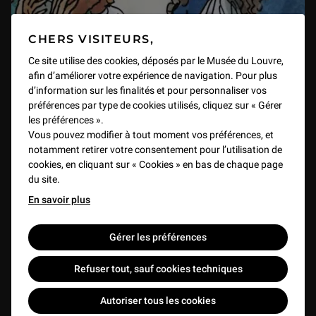
L'Œuvre en scène : « Taharqa et Hémen : les hiéroglyphes en question »
1 min
CHERS VISITEURS,
Ce site utilise des cookies, déposés par le Musée du Louvre,
L'Œuvre en scène : « A la redécouverte du retable brodé de l’ordre du Saint-Esprit »
afin d’améliorer votre expérience de navigation. Pour plus
1 h 17 min
d’information sur les finalités et pour personnaliser vos
préférences par type de cookies utilisés, cliquez sur « Gérer
L'épopée du Régent
les préférences ».
Étude d’un célèbre paon des collections du département des Arts de l’Islam
Vous pouvez modifier à tout moment vos préférences, et
1 min
VIDEO
3 min
notamment retirer votre consentement pour l’utilisation de
cookies, en cliquant sur « Cookies » en bas de chaque page
du site.
Avant Champollion : le cippe de Malte et l'alphabet phénicien
1 min
En savoir plus
Gérer les préférences
Le Saint Sébastien de l’atelier des Della Robbia du Louvre
1 h 01 min
Refuser tout, sauf cookies techniques
Autoriser tous les cookies
Microsculptures de dévotion en buis : voyage au centre du microcosme
1 h 22 min