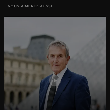
VOUS AIMEREZ AUSSI
La Tête de hache ornée d’un démon à tête d’oiseau et le Taureau sauvage agenouillé
1 h 09 min
L'Œuvre en Scène : La sépulture de Thaïs d'Antinoé conservée au musée du Louvre
56 min
« La Stèle de Néfertiabet »
1 h 15 min
L'Œuvre en scène : « La Dérision du Christ » de Cimabue
1 h 00 min
La Tabatière Choiseul
1 h 01 min