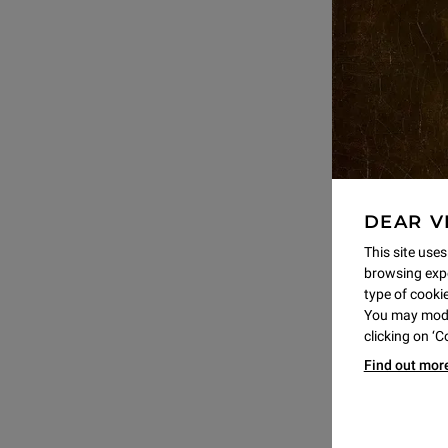
DEAR V
This site uses
browsing expe
type of cookie,
You may modif
clicking on ‘
Find out mor