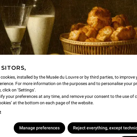
如需了解更多有关卢浮宫国际社团的
活动计
网页：
https://aflouvre.org/become-a-memb
ISITORS,
 cookies, installed by the Musée du Louvre or by third parties, to improve 
rience. For more information on the purposes and to personalise your p
 click on ‘Settings’.
y your preferences at any time, and remove your consent to the use of c
Cookies’ at the bottom on each page of the website.
e
Manage preferences
Reject everything, except techni