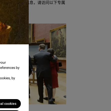
划
及入会须知的信息，请访问以下专属
er/
your
references by
ookies, by
cal cookies