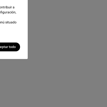
ontribuir a
figuración,
enú situado
eptar todo