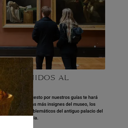
BIENVENIDOS AL
LOUVRE
l recorrido propuesto por nuestros guías te hará
escubrir las obras más insignes del museo, los
spacios más emblemáticos del antiguo palacio del
ouvre y su historia.