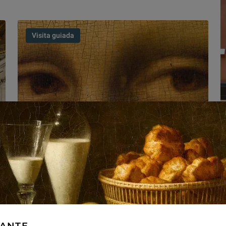
Visita guiada
E
d
e
L