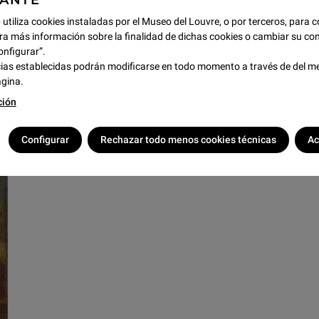
TANTE
BIENVENIDOS AL
LOUVRE
 utiliza cookies instaladas por el Museo del Louvre, o por terceros, para c
ra más información sobre la finalidad de dichas cookies o cambiar su con
El recorrido propuesto por nuestros guías te hará
onfigurar”.
descubrir las obras más insignes del museo (La
ias establecidas podrán modificarse en todo momento a través de del m
ágina.
Gioconda, la Victoria de Samotracia, …), los
espacios más emblemáticos del antiguo palacio del
ción
Louvre y su historia.
Configurar
Rechazar todo menos cookies técnicas
Ac