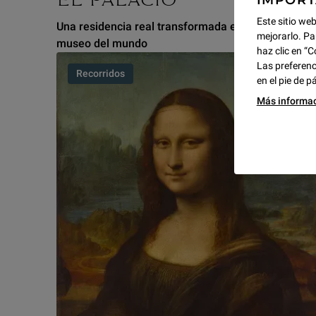
IMPOR
EL PALACIO
Este sitio web
Una residencia real transformada en el mayor
mejorarlo. Pa
museo del mundo
haz clic en “C
Las preferenc
Recorridos
en el pie de p
Más informa