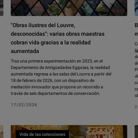
"Obras ilustres del Louvre,
B
desconocidas": varias obras maestras
m
cobran vida gracias a la realidad
C
aumentada
l
d
Tras una primera experimentación en 2023, en el
d
Departamento de Antigüedades Egipcias, la realidad
P
aumentada regresa a las salas del Louvre a partir del
d
18 de febrero de 2026, con un dispositivo de
c
mediación innovador que propone un recorrido a
c
través de seis departamentos de conservación.
o
17/02/2026
2
Vida de las colecciones