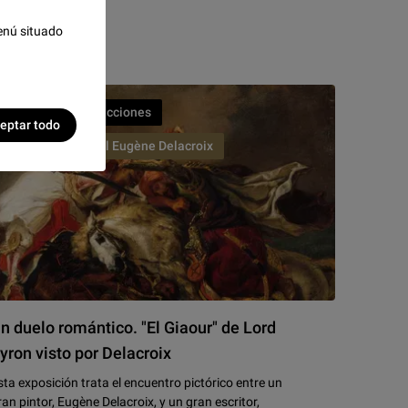
7/02/2022
enú situado
Vida de las colecciones
eptar todo
Museo Nacional Eugène Delacroix
n duelo romántico. "El Giaour" de Lord
yron visto por Delacroix
sta exposición trata el encuentro pictórico entre un
ran pintor, Eugène Delacroix, y un gran escritor,