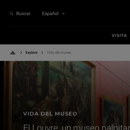
Vida del museo - El Louvre, un museo palpitante
Buscar
Español
VISITA
Explora
Vida del museo
Back to Home
VIDA DEL MUSEO
El Louvre, un museo palpita