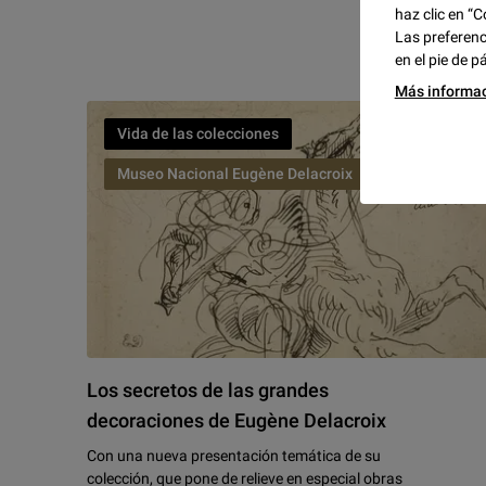
haz clic en “C
Las preferenc
en el pie de p
Más informa
Vida de las colecciones
Museo Nacional Eugène Delacroix
Los secretos de las grandes
decoraciones de Eugène Delacroix
Con una nueva presentación temática de su
colección, que pone de relieve en especial obras