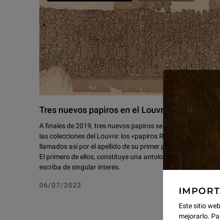
Tres nuevos papiros en el Louvre
A finales de 2019, tres nuevos papiros se sumaron a
las colecciones del Louvre: los «papiros Reverseaux»,
llamados así por el apellido de su primer propietario.
El primero de ellos, constituye una antología de
escriba de singular interés.
06/07/2022
IMPOR
Este sitio web
mejorarlo. Pa