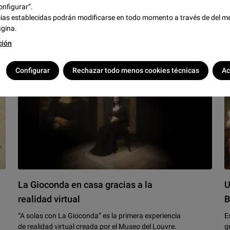
onfigurar”.
0
ias establecidas podrán modificarse en todo momento a través de del m
05/07/2022
ágina.
ción
Creación
VR
Configurar
Rechazar todo menos cookies técnicas
Ac
La Gioconda en casa gracias a la
U
realidad virtual
B
“A solas con La Gioconda” es la primera experiencia
E
de realidad virtual creada por el Museo del Louvre.
g