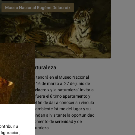
Museo Nacional Eugène Delacroix
elacroix y la naturaleza
a exposición que se tendrá en el Museo Nacional
ugène Delacroix del 16 de marzo al 27 de junio de
022 bajo el título “Delacroix y la naturaleza” invita a
dentrarse en el que fuera el último apartamento y
aller del pintor, con el fin de dar a conocer su vínculo
on la naturaleza. El ambiente íntimo del lugar y su
ncantador jardín brindan al visitante la oportunidad
e disfrutar de un momento de serenidad y de
ontribuir a
vasión en plena naturaleza.
figuración,