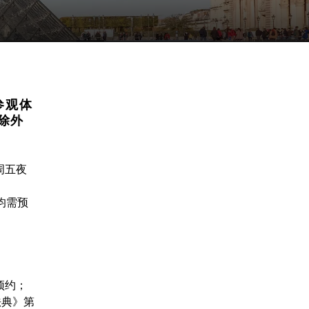
参观体
除外
周五夜
员均需预
预约；
障法典》第