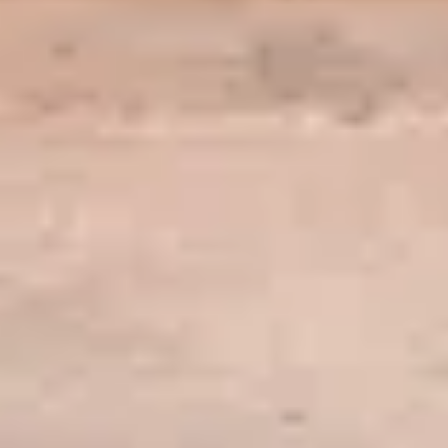
du handicap
:
sante@louvre.fr
et
accessibilite@louvre.fr
Recherche et collections
Images et droits :
photo@rmn.fr
Peindre et dessiner dans les salles
du
musée
:
copistes@louvre.fr
R
echerche scientifique concernant une œuvre du
musée
:
contacter le
Centre d’étude et de
documentation
du département concerné
Recherche
(indiquer le numéro d’inventaire de l’œuvre,
et
d’après le
catalogue des collections
)
collections
Demande d’information relative à un prêt
d’œuvres du musée
:
Prets@louvre.fr
Expertise d’une œuvre d’art
en mains privées :
veuillez-vous adresser aux cabinets d’experts
compétents. Le personnel scientifique du musée