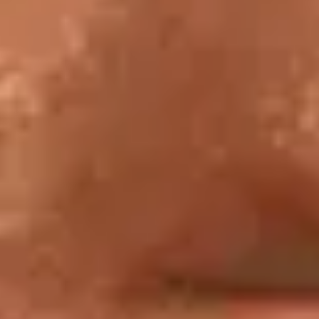
billetterie en ligne groupes et
loisirs
professionnels
.
Visite en groupes autonomes
Information :
Par téléphone : +33 (0)1 40 20 53 56 (du lundi au
Visite en
vendredi, sauf jours fériés, de 9h à 12h30 et de
groupes
13h30 à 16h)
autonomes
Réservation :
Nous vous invitons à remplir le
formulaire en ligne
.
Visites guidées en groupe avec un guide-conférencier du Louvre
Information :
Par téléphone : +33 (0)1 40 20 51 77
Visites guidées en
(du lundi au vendredi, sauf jours
groupe avec un guide-
fériés, de 9h à 12h30 et de 13h30 à
conférencier du
16h)
Louvre
Réservation :
Nous vous invitons à
remplir le
formulaire en ligne
.
Visites guidées et ateliers pour les individuels
Information par téléphone :
+33 (0)1 40
Visites guidées et