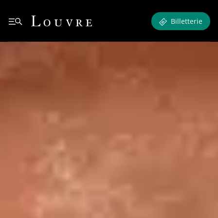
Contacts - Trouvez votre interlocuteur
Louvre - Retour à l'accueil
Billetterie
Retour à l'accueil
See all breadcrumbs
Contacts
Trouvez votre
Contacts
interlocuteur
Contacts
N’hésitez pas à consulter
notre centre d’aide
: vous y
trouverez les réponses aux questions les plus
fréquentes.
Informations générales
Vous avez une question, une demande