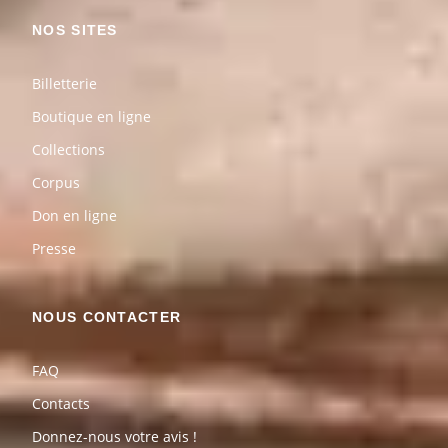
NOS SITES
Billetterie
Boutique en ligne
Collections
Corpus
Don en ligne
Presse
NOUS CONTACTER
FAQ
Contacts
Donnez-nous votre avis !