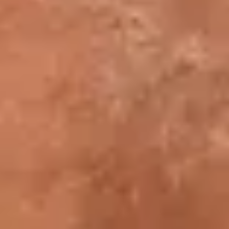
d'information, ou un commentaire ? Contactez le
service de l'accueil :
Informations
générales
Par
formulaire de contact
Par téléphone :
+33 (0)1 40 20 53 17
aux horaires d'ouverture du musée
Billetterie en ligne
Pour
toute demande d’assistance concernant votre
Billetterie
réservation
, l’équipe de la billetterie est à votre
en ligne
disposition :
formulaire de contact
Personnes en situation de handicap
Par
formulaire de contact
Par téléphone, sur la ligne dédiée aux
Personnes en
personnes en situation de handicap :
+33
situation de
(0)1 40 20 59 90
handicap
Laissez votre message et nous vous
recontacterons ultérieurement.
Professionnels du tourisme et des loisirs
Information :
Par
formulaire de contact
.
Professionnels du
Réservation :
Directement sur notre
tourisme et des