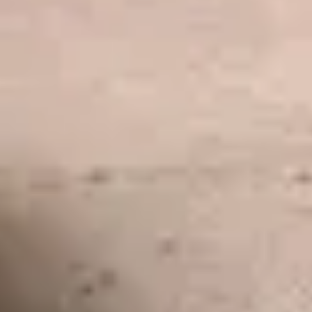
du Louvre n’est pas habilité à fournir une expertise
de ce type, pour des raisons de déontologie.
Visites prestige
Visites prestiges
: Si vous souhaitez organiser une
Visites
visite guidée avec une dégustation ou un cocktail
prestige
pour une entreprise ou un CE, contactez-nous à
l’adresse
evenements@louvre.fr
Recrutement
Consultez les
offres d'emploi
dans notre espace
dédié ou sur notre compte
Linkedin
.
Pour présenter votre candidature à un emploi,
Recrutement
un stage ou de manière spontanée, nous vous
invitons à transmettre votre CV et votre lettre de
motivation par e-mail à
candidatures@louvre.fr
.
Données personnelles
Pour toute précision nécessaire sur la
politique
Données
de protection des données personnelles
du
personnelles
musée du Louvre, contactez-nous à l'adresse :
donneespersonnelles@louvre.fr