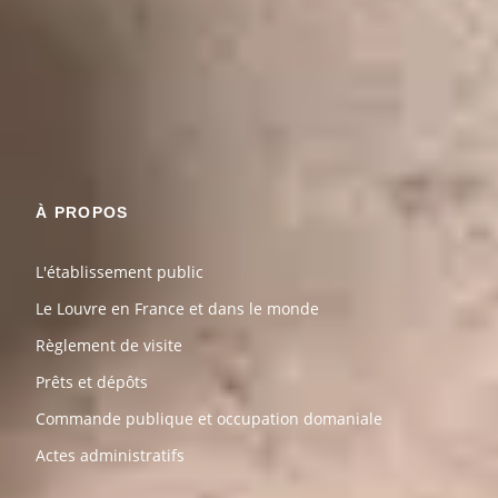
Restons en contact
Recevez des nouvelles du Louvre selon vos goûts !
Inscrivez-vous
À PROPOS
L'établissement public
Le Louvre en France et dans le monde
Règlement de visite
Prêts et dépôts
Commande publique et occupation domaniale
Actes administratifs