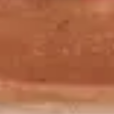
20 52 63 aux horaires d'ouverture du
ateliers pour les
musée
individuels
Réservation :
https://ticket.louvre.fr
Auditorium Michel Laclotte
Information :
Par
formulaire de contact
Par téléphone : +33 (0)1 40 20 55 00 (du
lundi au samedi sauf mardi).
Auditorium
La permanence téléphonique est fermée en
Michel Laclotte
juillet et en août.
Réservation :
https://ticket.louvre.fr/spectacles-et-
rencontres
Professionnels et bénévoles de l’éducation, du champ social, de
Pour les
groupes scolaires et
périscolaires
:
education@louvre.fr
Pour les
publics issus du
Professionnels et bénévoles de
champ social
:
l’éducation, du champ social,
champsocial@louvre.fr
de la santé et du handicap
Pour les
publics de la sante et