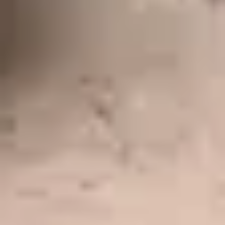
Théodore Meyer-Heine, gravure d’après Gustave Doré, « Un Paso, à
Séville : Jesus Nazareno del Gran Poder (Procession de la Semaine
sainte) » in Jean-Charles Davillier, Gustave Doré, L’Espagne, Paris,