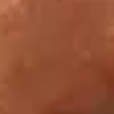
l’événement sur présentation d’un justificatif et en fonction des
places disponibles.
A partir de 5 manifestations,
ABONNEZ-VOUS
sur place, en
caisse-conseil ou par téléphone au 01 40 20 55 00 et bénéficiez
du tarif réduit
Conditions tarifaires de l'Auditorium
Accès
Jusqu’à 17h30 : par le passage Richelieu
Après 17h30 : par la Pyramide uniquement
Partager cet article