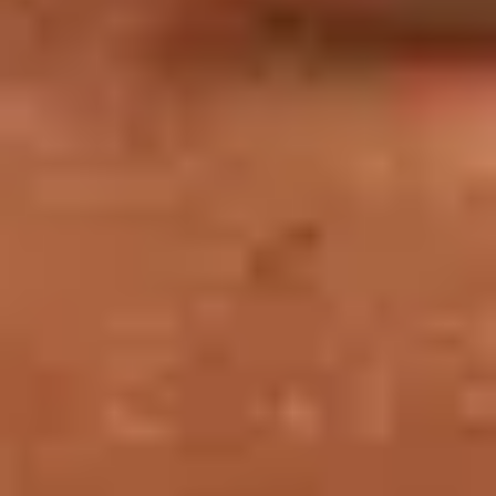
par Véronique Gerard Powell, professeur émérite de
l'université Paris-Sorbonne
La fascination respective des artistes français pour
l’Espagne et celle de leurs confrères espagnols pour la
e
e
France au XIX
siècle et au début du XX
siècle a marqué
la production artistique des deux pays. À la lumière des
grands événements de la période, cette conférence
analysera les étapes majeures de ce dialogue, en
s’attachant au parcours d’artistes tels que José de Madraz,
Gustave Doré, Edouard Manet, Anglada Camarasa ou
encore Auguste Rodin, qui vit très probablement au Prado
en 1905 la toute première exposition dédiée à Zurbarán.