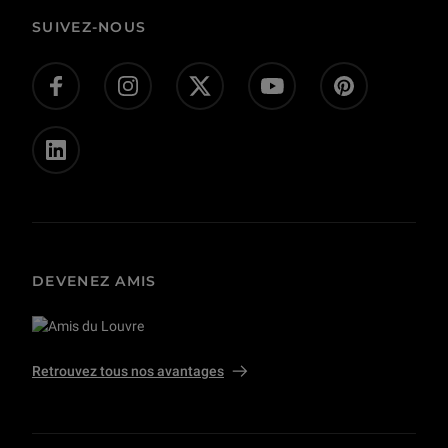
Corpus
Actes administratifs
SUIVEZ-NOUS
Donnez-nous votre avis !
Don en ligne
Offres d’emploi - concours
Presse
Privatisations et tournages
DEVENEZ AMIS
Retrouvez tous nos avantages