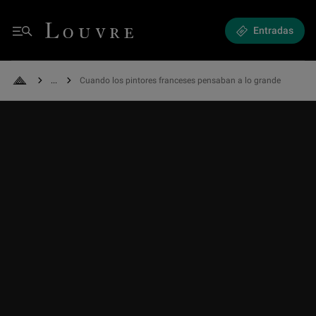
Cuando los pintores franceses pensaban a lo grande - Las salas rojas
Louvre - Back to Home
Entradas
Menú
See all breadcrumbs
Cuando los pintores franceses pensaban a lo grande
Back to Home