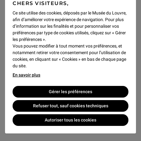
CHERS VISITEURS,
réduit : 33 €
jeune et solidarité : 15 €
Ce site utilise des cookies, déposés par le Musée du Louvre,
afin d’améliorer votre expérience de navigation. Pour plus
d’information sur les finalités et pour personnaliser vos
A partir de 5 manifestations,
ABONNEZ-VOUS
sur place,
préférences par type de cookies utilisés, cliquez sur « Gérer
en caisse-conseil ou par téléphone au 01 40 20 55 00 et
les préférences ».
bénéficiez du tarif réduit
Vous pouvez modifier à tout moment vos préférences, et
notamment retirer votre consentement pour l’utilisation de
cookies, en cliquant sur « Cookies » en bas de chaque page
du site.
Conditions tarifaires de l'Auditorium
En savoir plus
Gérer les préférences
Partager cet article
Refuser tout, sauf cookies techniques
Oeuvre de Chaminade, de Grandval… et Debussy
Autoriser tous les cookies