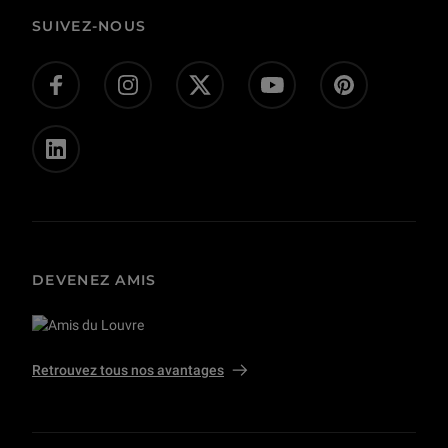
Corpus
Actes administratifs
SUIVEZ-NOUS
Donnez-nous votre avis !
Don en ligne
Offres d’emploi - concours
Presse
Privatisations et tournages
DEVENEZ AMIS
Retrouvez tous nos avantages