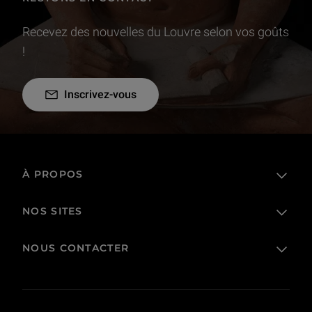
Recevez des nouvelles du Louvre selon vos goûts
!
Inscrivez-vous
À PROPOS
NOS SITES
L'établissement public
Le Louvre en France et dans le monde
NOUS CONTACTER
Billetterie
Règlement de visite
Boutique en ligne
Prêts et dépôts
FAQ
Collections
Commande publique et occupation domaniale
Contacts