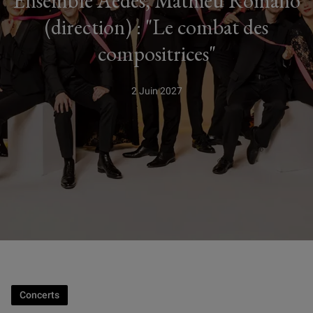
Ensemble Aedes, Mathieu Romano
(direction) : "Le combat des
compositrices"
2 Juin 2027
Concerts