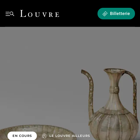
Crosscurrents - Chefs-d'œuvre de l'art moghol, safavide et ottoman du 
Louvre - Retour à l'accueil
Billetterie
EN COURS
LE LOUVRE AILLEURS