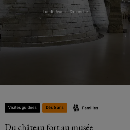
Lundi, Jeudi et Dimanche
Visites guidées
Dès 6 ans
Familles
Du château fort au musée