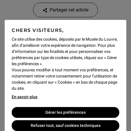
Partager cet article
Parcourez 800 ans d’histoire… De la forteresse de Philippe
CHERS VISITEURS,
Auguste à la pyramide de Pei, découvrez l’histoire de ce
Ce site utilise des cookies, déposés par le Musée du Louvre,
palais devenu musée.
afin d’améliorer votre expérience de navigation. Pour plus
d’information sur les finalités et pour personnaliser vos
Tous les samedis à 15h
préférences par type de cookies utilisés, cliquez sur « Gérer
Pendant les vacances scolaires (toutes zones), tous les
les préférences ».
lundis, jeudis et dimanches à 15h
Vous pouvez modifier à tout moment vos préférences, et
notamment retirer votre consentement pour l’utilisation de
Pour accéder à la visite, chaque participant doit être
cookies, en cliquant sur « Cookies » en bas de chaque page
détenteur d'un billet de visite
et
d'un billet d'entrée du
du site.
musée.
En savoir plus
Chaque enfant doit être accompagné par un adulte porteur
de billets, durant l'entièreté de la visite. Merci de
Gérer les préférences
télécharger/imprimer vos billets d'entrée et d'atelier à
l'avance
Refuser tout, sauf cookies techniques