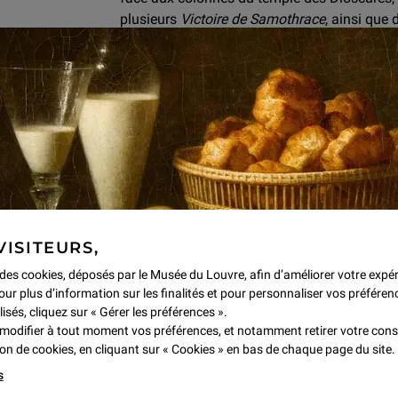
plusieurs
Victoire de Samothrace
, ainsi que
XIV, comme l’
Hercule Farnèse
ou le
Gaulois 
Trajane.
DE L’ANTIQUE AU GRAND SI
Vingt ans de travaux ont permis de ressusci
d’écrire deux gestes majestueuses, l’appropri
Romains et celle de l’Antiquité romaine par 
VISITEURS,
Le visiteur sera surpris d’apprendre qu’en Fr
Sale des Antiques » au palais du Louvre où é
e des cookies, déposés par le Musée du Louvre, afin d’améliorer votre expé
our plus d’information sur les finalités et pour personnaliser vos préféren
collections royales d’antiques, en plâtre !
lisés, cliquez sur « Gérer les préférences ».
modifier à tout moment vos préférences, et notamment retirer votre co
Ces œuvres allaient servir de répertoire aux
tion de cookies, en cliquant sur « Cookies » en bas de chaque page du site.
orner le parc du château de Versailles de co
s
de l’Antique.