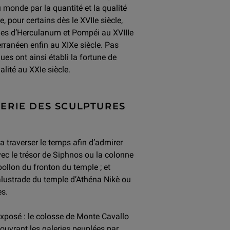
 monde par la quantité et la qualité
 pour certains dès le XVIIe siècle,
ques d’Herculanum et Pompéi au XVIIIe
erranéen enfin au XIXe siècle. Pas
ues ont ainsi établi la fortune de
lité au XXIe siècle.
LERIE DES SCULPTURES
ra traverser le temps afin d’admirer
ec le trésor de Siphnos ou la colonne
ollon du fronton du temple ; et
balustrade du temple d’Athéna Nikè ou
es.
exposé : le colosse de Monte Cavallo
ouvrant les galeries peuplées par