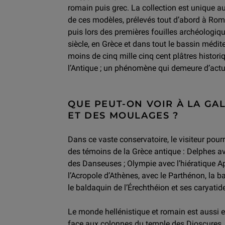
romain puis grec. La collection est unique au
de ces modèles, prélevés tout d’abord à Rome,
puis lors des premières fouilles archéologi
siècle, en Grèce et dans tout le bassin médit
moins de cinq mille cinq cent plâtres historiq
l’Antique ; un phénomène qui demeure d’actua
QUE PEUT-ON VOIR À LA GA
ET DES MOULAGES ?
Dans ce vaste conservatoire, le visiteur pour
des témoins de la Grèce antique : Delphes av
des Danseuses ; Olympie avec l’hiératique Ap
l’Acropole d’Athènes, avec le Parthénon, la 
le baldaquin de l’Érechthéion et ses caryatid
Le monde hellénistique et romain est aussi 
face aux colonnes du temple des Dioscures, 