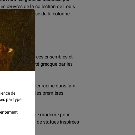
 des œuvres de la collection de Louis
mourant
, ou la base de la colonne
ÈCLE
ter la mémoire de ces ensembles et
ation de l’Antiquité grecque par les
le Grand Siècle…
ance cette geste s’enracine dans la «
taient installées les premières
rience de
ces par type
nsentement
 artistes de l’époque moderne pour
pies en marbre ou de statues inspirées