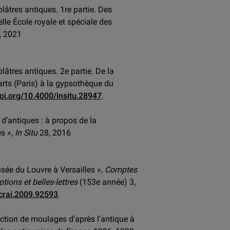
plâtres antiques. 1re partie. Des
lle École royale et spéciale des
, 2021
lâtres antiques. 2e partie. De la
arts (Paris) à la gypsothèque du
doi.org/10.4000/insitu.28947
.
d’antiques : à propos de la
s »,
In Situ
28, 2016
sée du Louvre à Versailles »,
Comptes
ions et belles-lettres
(153e année) 3,
/crai.2009.92593
.
lection de moulages d'après l'antique à