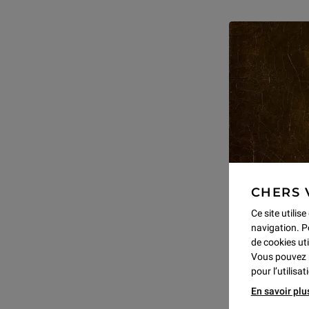
CHERS 
Ce site utilis
navigation. P
de cookies uti
Vous pouvez 
pour l’utilisa
En savoir plu