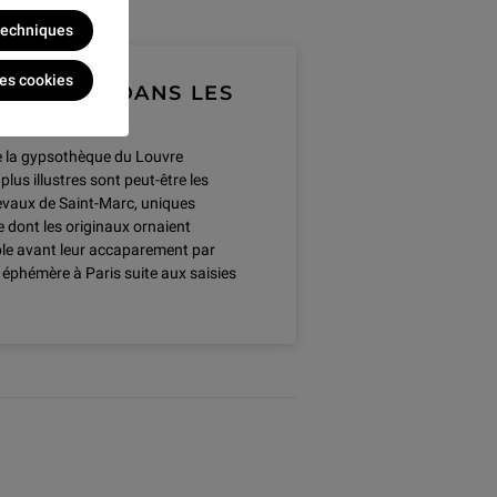
 techniques
les cookies
 RETOUR DANS LES
SAILLES
e la gypsothèque du Louvre
lus illustres sont peut-être les
vaux de Saint-Marc, uniques
 dont les originaux ornaient
le avant leur accaparement par
éphémère à Paris suite aux saisies