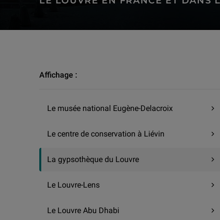
LE LOUVRE EN FRANCE ET DANS 
Le Louvre en France et dans le monde | La gypsothèque du 
Affichage :
Le musée national Eugène-Delacroix
Le centre de conservation à Liévin
La gypsothèque du Louvre
Le Louvre-Lens
Le Louvre Abu Dhabi