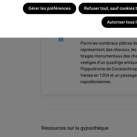
Gérer les préférences
Refuser tout, sauf cookies
Autoriser tous 
DES CHEVAUX DE
ÉCURIES DE VER
Parmi les nombreux plâtres d
représentant des chevaux, les p
tirages monumentaux des che
vestiges d’un quadrige antique
l’hippodrome de Constantinop
Venise en 1204 et un passage 
napoléoniennes.
Ressources sur la gypsothèque