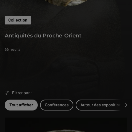
Collection
Antiquités du Pro
Antiquités du Proche-Orient
66 results
Filtrer par :
Tout afficher
Conférences
Autour des expositions du
Fil