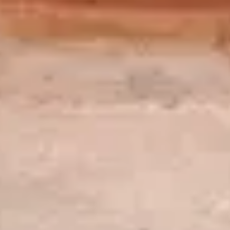
du Louvre et du jardin des Tuileries !
VIDEO
6 épisodes
Découvrir la série
Le Siècle d'or hollandais
Mini-série documentaire avec Blaise Ducos, conservateur au musée
du Louvre, et François Souty, professeur associé à l’université de La
Rochelle, diffusée lors de la conférence "Les Provinces-Unies au 17e
siècle", à l'auditorium du Louvre le 5 avril 2019.
VIDEO
3 épisodes
Découvrir la série
La Pyramide, le grand feuilleton du Louvre
De l’envie de François Mitterrand de marquer l’histoire au refus
d’Edouard Balladur de quitter les lieux et aux savoureux volte-faces
de Jacques Chirac. Des paroles outrancières des détracteurs du
projet au regard visionnaire de son architecte Ieoh Ming Pei. Des
petites madeleines de télévision 80’s aux
VIDEO
4 épisodes
Découvrir la série