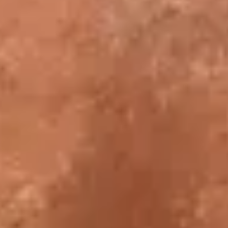
Dernier épisode - 2 min.
Au printemps 2021, commence la restauration de deux
papyrus récemment acquis par le Louvre. Conservés
pendant près de deux siècles dans une collection
particulière, ils n’avaient jamais été recensés jusqu’à
aujourd’hui. Suivez les coulisses de cette restauration
en compagnie de Christophe Barbotin, conservateur
au département des Antiquité égyptiennes, ainsi que
Eve Menei et Aurélia Streri, restauratrices d’œuvre
d’art, et découvrez les révélations qu’ils renferment…
Les épisodes