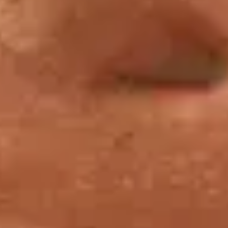
Episode 1 : A la découverte du papyrus Reverseaux
VIDEO
3 min
Episode 2 : Un papyrus surprise !
VIDEO
3 min
Episode 3 : Le Travail de restauration
VIDEO
3 min
Episode 4 : Le Livre des morts
VIDEO
2 min
Episode 5 : De révélations en révélations
VIDEO
2 min
Vous aimerez aussi
Promenades au Louvre
En coulisse : suivez les experts du musée à la découverte du musée