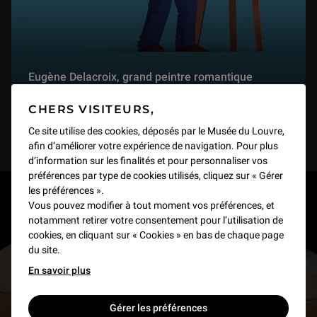
Eugène Delacroix, grand peintre romantique
VIDEO
16 min
CHERS VISITEURS,
Ce site utilise des cookies, déposés par le Musée du Louvre,
afin d’améliorer votre expérience de navigation. Pour plus
d’information sur les finalités et pour personnaliser vos
préférences par type de cookies utilisés, cliquez sur « Gérer
les préférences ».
RESTONS EN CONTACT
Vous pouvez modifier à tout moment vos préférences, et
notamment retirer votre consentement pour l’utilisation de
Recevez des nouvelles du Louvre selon vos goûts
cookies, en cliquant sur « Cookies » en bas de chaque page
du site.
!
En savoir plus
Inscrivez-vous
Gérer les préférences