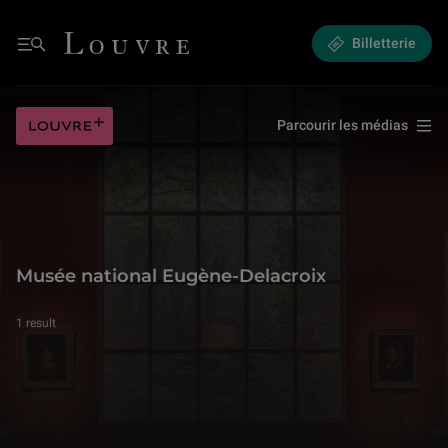
Musée national Eugène-Delacroix | Jeunesse
Louvre - Retour à l'accueil
Billetterie
Menu
Louvre plus
Parcourir les médias
Musée nation
Musée national Eugène-Delacroix
1 result