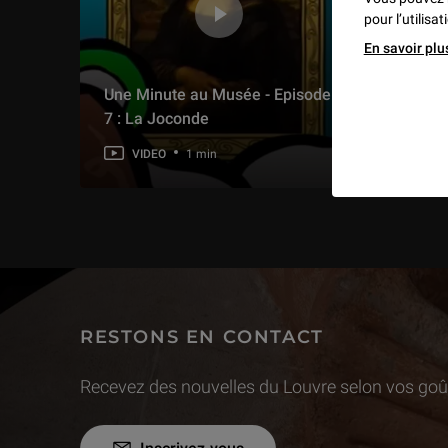
pour l’utilisa
En savoir plu
Une Minute au Musée - Episode
Une M
7 : La Joconde
3 : L
VIDEO
1 min
VI
RESTONS EN CONTACT
Recevez des nouvelles du Louvre selon vos goût