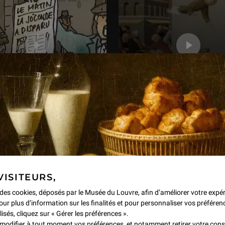
Une Minute au Musée - Ep
15 : Le bienheureux Ranie
délivre les pauvres de la 
l de la Joconde
de Florence
DEO
2 min
VIDEO
1 min
VISITEURS,
e des cookies, déposés par le Musée du Louvre, afin d’améliorer votre expé
our plus d’information sur les finalités et pour personnaliser vos préféren
lisés, cliquez sur « Gérer les préférences ».
modifier à tout moment vos préférences, et notamment retirer votre co