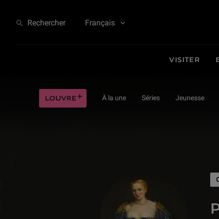
Peintures / Italie | Jeunesse
Rechercher
Français
VISITER
Louvre plus
À la une
Séries
Jeunesse
P