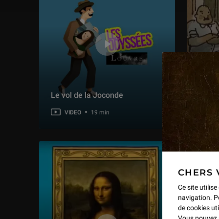
Le vol de la Joconde
Le vo
VIDEO
19 min
VI
CHERS 
Ce site utilis
navigation. P
de cookies uti
Vous pouvez 