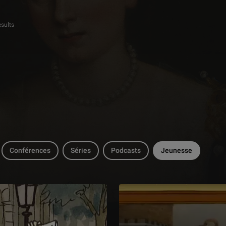
esults
Conférences
Séries
Podcasts
Jeunesse