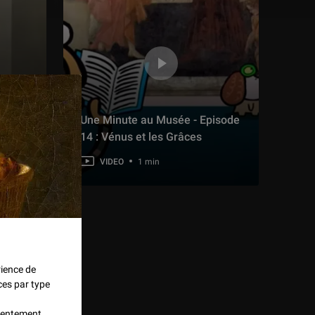
isode
ri
prison
Une Minute au Musée - Episode
14 : Vénus et les Grâces
VIDEO
1 min
rience de
ces par type
nsentement