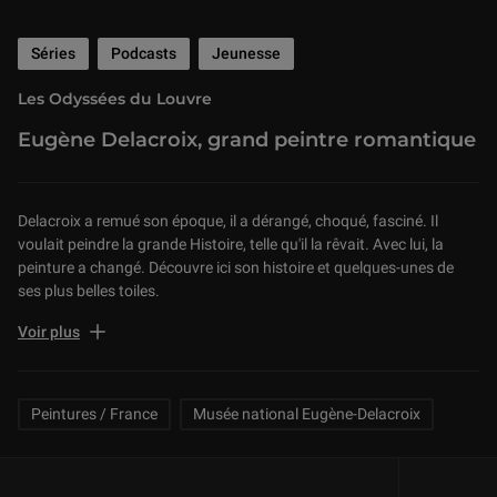
Séries
Podcasts
Jeunesse
Les Odyssées du Louvre
Eugène Delacroix, grand peintre romantique
Delacroix a remué son époque, il a dérangé, choqué, fasciné. Il
voulait peindre la grande Histoire, telle qu'il la rêvait. Avec lui, la
peinture a changé. Découvre ici son histoire et quelques-unes de
ses plus belles toiles.
Les équipes
Voir plus
Texte et narration : Laure Grandbesançon
Chargée de programme : Fanny Leroy
Related Keywords
Peintures / France
Musée national Eugène-Delacroix
Réalisation : Anne-Sophie Ladonne
Mixage : Basile Beaucaire