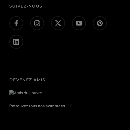
Corpus
Actes administratifs
SUIVEZ-NOUS
Donnez-nous votre avis !
Don en ligne
Offres d’emploi - concours
Presse
Privatisations et tournages
DEVENEZ AMIS
Retrouvez tous nos avantages