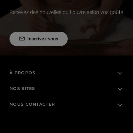
Recevez des nouvelles du Louvre selon vos goûts
!
Inscrivez-vous
À PROPOS
NOS SITES
L'établissement public
Le Louvre en France et dans le monde
NOUS CONTACTER
Billetterie
Règlement de visite
Boutique en ligne
Prêts et dépôts
FAQ
Collections
Commande publique et occupation domaniale
Contacts