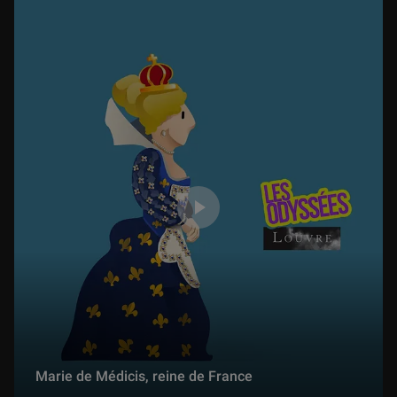
Un frère jaloux
5 min
La ruse de la magicienne
5 min
Une statue tombée du ciel
6 min
Le plus courageux des héros
5 min
Marie de Médicis, reine de France