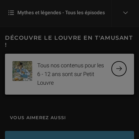
Mythes et légendes - Tous les épisodes
reveal
Un bain de lune
DÉCOUVRE LE LOUVRE EN T'AMUSANT
4 min
!
L'épreuve de l'œuf
Tous nos contenus pour les
4 min
6 - 12 ans sont sur Petit
Louvre
La boisson des dieux
5 min
Le prince aux trois destins
VOUS AIMEREZ AUSSI
5 min