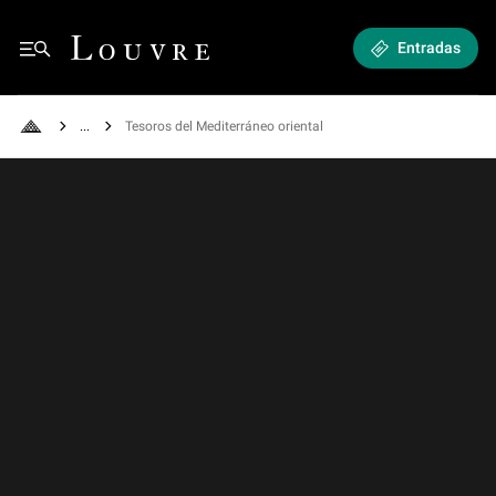
Tesoros del Mediterráneo oriental - La galería de Angulema
Louvre - Back to Home
Entradas
See all breadcrumbs
Tesoros del Mediterráneo oriental
Back to Home