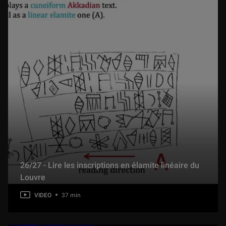
26/27 - Lire les inscriptions en élamite linéaire du
Louvre
VIDEO
37 min