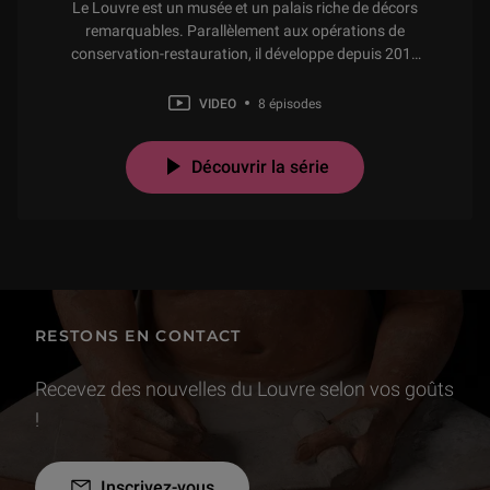
Le Louvre est un musée et un palais riche de décors
remarquables. Parallèlement aux opérations de
conservation-restauration, il développe depuis 2016
une stratégie de conservation préventive, notamment
à destination des décors historiques, qui vise à enrichir
VIDEO
8 épisodes
leur connaissance ainsi qu'à améliorer leurs états
Découvrir la série
RESTONS EN CONTACT
Recevez des nouvelles du Louvre selon vos goûts
!
Inscrivez-vous