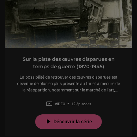
Sur la piste des œuvres disparues en
temps de guerre (1870-1945)
La possibilité de retrouver des œuvres disparues est
devenue de plus en plus présente au fur et à mesure de
la réapparition, notamment sur le marché de l’art,
d’objets d’art déclarés « manquants » dans les
collections des musées. Dans le cadre du deuxième
VIDEO
12 épisodes
récolement décennal des collections
Découvrir la série