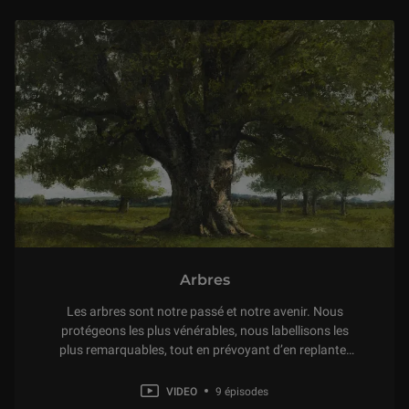
Arbres
Les arbres sont notre passé et notre avenir. Nous
protégeons les plus vénérables, nous labellisons les
plus remarquables, tout en prévoyant d’en replanter
en masse pour limiter le réchauffement climatique.
Plus que jamais, ils font l’objet de tous les soins et une
VIDEO
9 épisodes
attention nouvelle est portée à leur