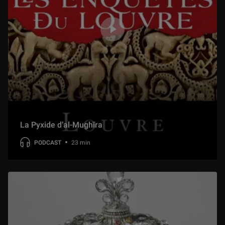
La Pyxide d’al-Mughīra
PODCAST
23 min