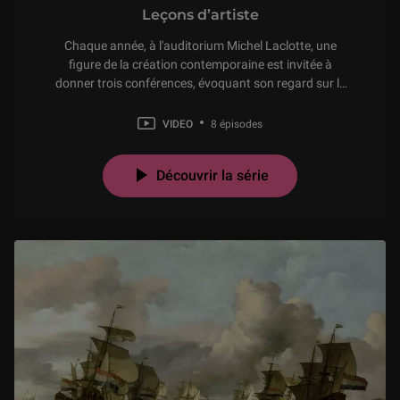
Leçons d’artiste
Chaque année, à l'auditorium Michel Laclotte, une
figure de la création contemporaine est invitée à
donner trois conférences, évoquant son regard sur le
musée. Maison des artistes, le Louvre invite les
créateurs contemporains à exprimer les relations
VIDEO
8 épisodes
multiples que leur propre œuvre entretient avec le
musée.
Découvrir la série