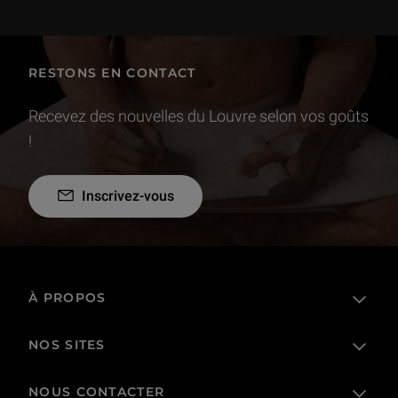
RESTONS EN CONTACT
Recevez des nouvelles du Louvre selon vos goûts
!
Inscrivez-vous
À PROPOS
NOS SITES
L'établissement public
Le Louvre en France et dans le monde
NOUS CONTACTER
Billetterie