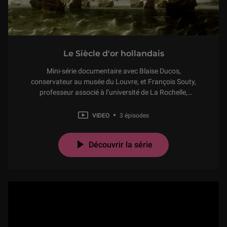
Le Siècle d'or hollandais
Mini-série documentaire avec Blaise Ducos,
conservateur au musée du Louvre, et François Souty,
professeur associé à l’université de La Rochelle,
diffusée lors de la conférence "Les Provinces-Unies au
17e siècle", à l'auditorium du Louvre le 5 avril 2019.
VIDEO
3 épisodes
Découvrir la série