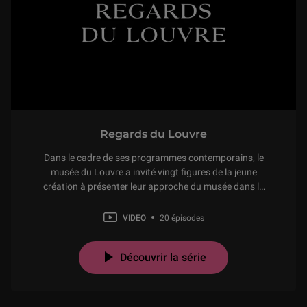
Regards du Louvre
Dans le cadre de ses programmes contemporains, le
musée du Louvre a invité vingt figures de la jeune
création à présenter leur approche du musée dans la
forme d’un film de trois minutes et demie. Cette
initiative, « Regards du Louvre », rassemble des
VIDEO
20 épisodes
artistes de moins de quarante ans – qu’ils viennent
des
Découvrir la série