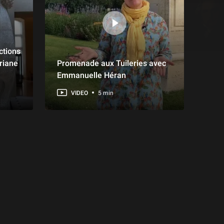
ctions
riane
Promenade aux Tuileries avec
Emmanuelle Héran
VIDEO
5 min