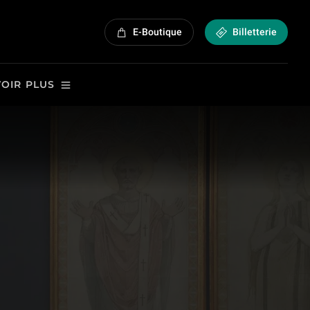
E-Boutique
Billetterie
VOIR PLUS
 | Promenades au Louvre - T