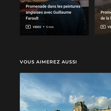
Promenade dans les peintures
anglaises avec Guillaume
Prome
Faroult
de la
VIDEO
5 min
VI
VOUS AIMEREZ AUSSI