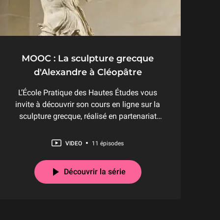
MOOC : La sculpture grecque
d'Alexandre à Cléopâtre
L’École Pratique des Hautes Études vous
invite à découvrir son cours en ligne sur la
sculpture grecque, réalisé en partenariat
avec l'Université Paris sciences et lettres et
le Musée du Louvre, sous la direction de
VIDEO
11 épisodes
François Queyrel. Ce MOOC permet
d’acquérir les connaissances indispensables
Découvrir la série
à toute