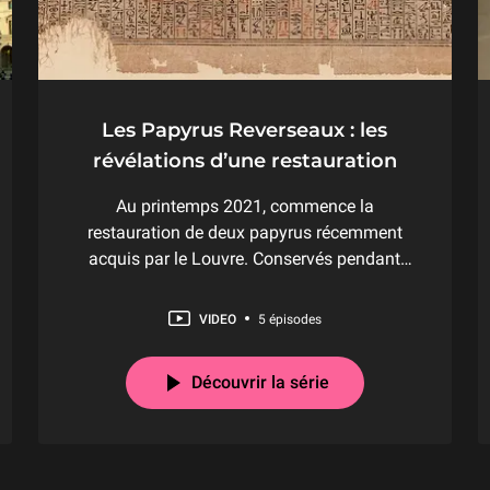
Les Papyrus Reverseaux : les
révélations d’une restauration
Au printemps 2021, commence la
restauration de deux papyrus récemment
acquis par le Louvre. Conservés pendant
près de deux siècles dans une collection
particulière, ils n’avaient jamais été recensés
VIDEO
5 épisodes
jusqu’à aujourd’hui. Suivez les coulisses de
cette restauration en compagnie de
Découvrir la série
Christophe Barbotin,