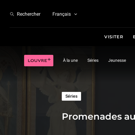
Promenades au Louvre | Promenades au Louvre - Tous les épisodes
Rechercher
Français
VISITER
Louvre plus
À la une
Séries
Jeunesse
Séries
Promenades au