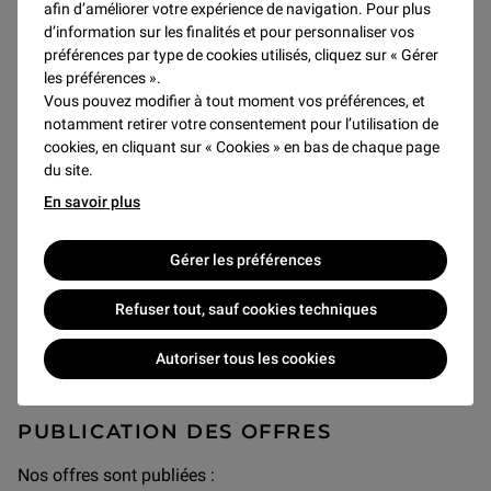
afin d’améliorer votre expérience de navigation. Pour plus
que vous recherchez, par
d’information sur les finalités et pour personnaliser vos
courriel à
candidatures@louvre.fr
.
préférences par type de cookies utilisés, cliquez sur « Gérer
les préférences ».
Si votre profil correspond à nos recherches, le service
Vous pouvez modifier à tout moment vos préférences, et
recrutement et mobilité prendra l'initiative de vous
notamment retirer votre consentement pour l’utilisation de
recontacter afin de convenir d’un entretien. Si nous ne
cookies, en cliquant sur « Cookies » en bas de chaque page
prenons pas contact avec vous dans un délai de 6
du site.
semaines, veuillez considérer que nous ne donnons pas
En savoir plus
une suite favorable à votre candidature dans l'immédiat.
En outre et sauf avis contraire de votre part, nous nous
Gérer les préférences
permettons de conserver votre dossier pour une éventuelle
exploitation ultérieure.
Refuser tout, sauf cookies techniques
Autoriser tous les cookies
PUBLICATION DES OFFRES
Nos offres sont publiées :