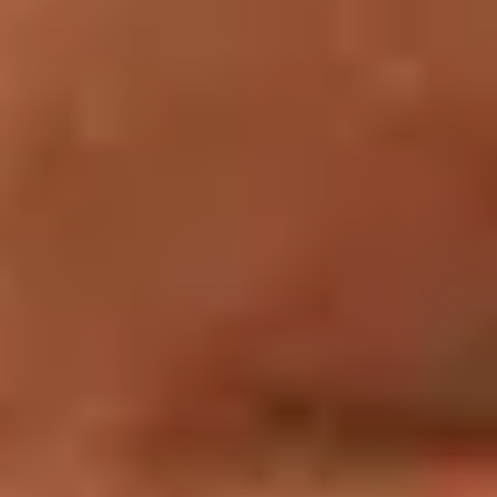
2026
1 - LA FORMATION "OSEZ LE LOUVRE"
La formation se déroule sur une journée de 9h30 à 17h
avec une pause méridienne et s’adresse :
Aux formatrices et formateurs en langue
française
,
bénévoles ou salariés
dans les domaines de
l’alphabétisation, du Français Langue Etrangère (FLE),
des ateliers sociolinguistique (ASL)
Aux enseignantes et enseignants d’élèves d’Unité
Pédagogique pour Élèves Allophones nouvellement
Arrivés (classes UPE2A)
A toute personne accompagnant des publics en
situation d’illettrisme.
La formation bénéficie du soutien de la Fondation groupe
RATP.