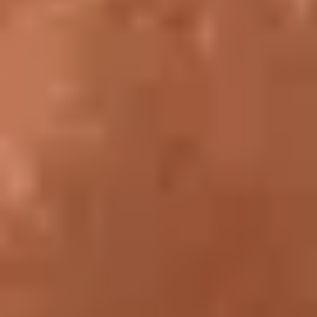
Une session de formation « Osez le Louvre » pour des relais du champ so
Une session de formation « Osez le Louvre » pour des relais du
champ social, durant la Semaine de la Solidarité et de l’Accessibilité