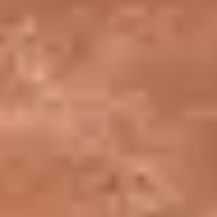
Programmes dédiés aux publics du champ social - Relais du champ social
Affichage :
Osez le Louvre,
: bâtissez des projets avec le Louvre ! (7)
pratiquer le français au musée
Osez le Louvre, pratiquer le français au musée
Objectif Louvre, pour les jeunes en insertion
Louvre chez vous
Louvre en prison
Mission Vivre Ensemble
Été culturel et solidaire
Pour aller plus loin
BÂTIR UN PROJET AVEC LA CLEF
Vous souhaitez construire un projet pour vos publics avec le
Louvre ? Prenez dès maintenant la Carte Louvre Education et
Formation pour devenir partenaire du Louvre et pouvoir ensuite
construire vos projets avec les équipes du musée. La CLEF est
gratuite !
En savoir plus
Osez le Louvre, pratiquer le
français au musée