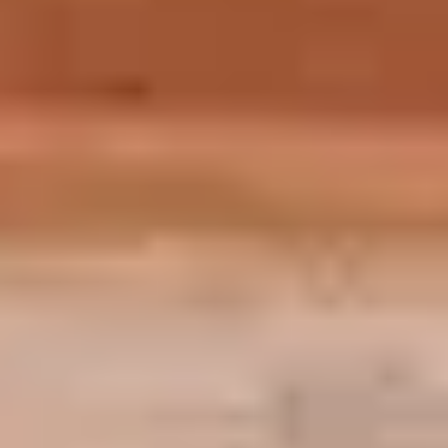
Vendredi 6 novembre 2026
Mercredi 9 décembre 2026
En savoir plus :
champsocial@louvre.fr
Kit "Osez le Louvre"
2 – LA FORMATION "DESTINATION
LOUVRE"
La formation se déroule sur une demi-journée et s’adresse
à tous les relais, bénévoles ou salariés, accompagnant des
visiteurs en situation de fragilité économique et sociale
Qu’est-ce que le Louvre ? Comment s’y rendre ?
Comment