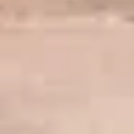
bien préparer une visite et mener sereinement une visite en
groupe au Louvre ? Sensibilisation du groupe en amont,
repérage des lieux, familiarisation avec les espaces
d’accueil, découverte d’outils et de ressources mis à
disposition…
Lundi 19 octobre 14h-17h
Lundi 23 novembre 14h-17h
Vendredi 4 décembre 9h30-12h30
3 – OFFRE DE VISITES GUIDÉES EN
FRANÇAIS FACILE POUR LES
APPRENANTS
Les conférencières et conférenciers du Louvre sont formés
à l’accueil des publics maîtrisant peu le français. Les
visites guidées en groupe se déroulent dans l’ensemble des