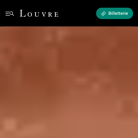
Programmes dédiés aux publics du champ social - Relais du champ social :
Louvre - Retour à l'accueil
Billetterie
Retour à l'accueil
See all breadcrumbs
Se former et transmettre
Programmes dédiés aux publics du champ social
Semaine des Réfugiés, au musée du Louvre, en 2021
Relais
Programmes dédiés aux publics du champ social
du champ social : bâtissez des
Se former et transme
projets avec le Louvre !
Bénévoles ou salariés, vous souhaitez vous engager avec le Louvre
et accompagner des visiteurs, jeunes ou adultes, du champ social
au musée ? Construisez vos projets avec votre carte CLEF !