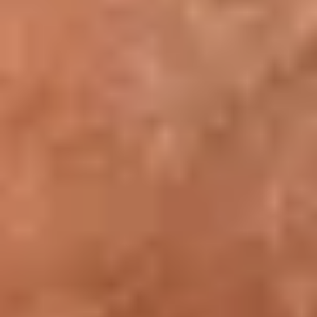
Lieu de transmission de l’art et des savoirs, le musée du
Louvre, par la richesse et la diversité de ses collections
offre à tout visiteur, habitué des lieux culturels ou primo-
visiteur, des clefs pour comprendre le monde dans lequel il
évolue. Au musée, les visiteurs en apprentissage du
français trouvent non seulement des chefs-d’œuvre à
contempler, mais aussi des histoires à comprendre, des
récits à partager – pour se familiariser avec la langue des
images autant qu’avec celle des mots. La fréquentation du
musée et le contact avec les œuvres permettent à des
apprenants en français de développer des compétences
linguistiques à l’écrit comme à l’oral. Les pratiques
culturelles et artistiques constituent un levier d’action pour
l’appropriation de la langue française favorisant
l’intégration culturelle et sociale.
Le programme comprend 4 volets.