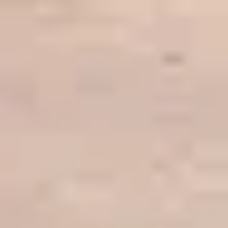
départements du musée et durent 1h30. Un parcours
accessible, un corpus d’œuvre restreint sont proposés afin
de s’adapter au rythme des publics. L’interaction avec les
participants est favorisée. L’utilisation de phrases courtes
associé à un lexique simple est privilégié.
Quelques exemples de parcours :
Les grands chefs-d’œuvre
Le Louvre du château fort au musée
Les Antiquités Egyptiennes
Le Portrait
Les trésors de l’Aile Richelieu
La Mésopotamie
La Galerie des Cinq Continents