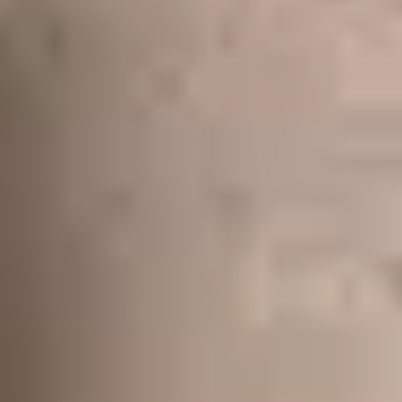
Aile Richelieu, niveau 0, Cour Khorsabad
4 – DOCUMENT D’AIDE À LA VISITE
Le musée du Louvre a élaboré, avec et pour des
professionnels ce kit d’activités d’aide à la visite accessible
en ligne. Il a pour vocation d’accompagner les relais,
bénévoles, salariés, formateurs et enseignants en langue
française qui souhaitent faire de la venue au musée un
temps privilégié de pratique du français.
Les activités proposées peuvent être utilisées clefs en main
mais être aussi source d’inspiration.
Elles se déclinent en trois temps :
Avant la visite : la préparation indispensable pour donner
envie aux apprenants et intégrer la visite dans le cours