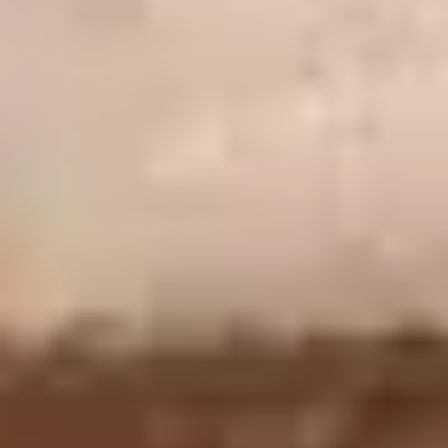
5 - GUIDE ACCUEILLIR LES VISITEURS
EN APPRENTISSAGE DU FRANÇAIS
Guide à l’attention des professionnels des musées.
Edité par le Louvre avec le soutien de la DGLFLF
(La
Délégation Générale à la Langue Française et aux Langues
de France
), ce guide offre des informations pratiques, des
conseils de méthodes et des idées d'activités pour celles et
ceux chargés d'accueillir les publics en apprentissage du
français.
Guide à l'attention des professionnels des musées