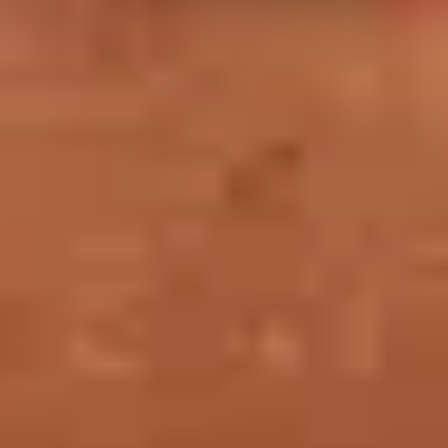
Objectifs
S’initier à la pratique de la langue française à partir
d’œuvres d’art
S’approprier des démarches afin d’amener son public à
s’exprimer en français
Donner des clefs pour concevoir une visite au musée
avec ses apprenants
Acquérir des outils pour faire de l’art et de la
fréquentation du musée un levier d’insertion sociale
Dates
Vendredi 9 octobre 2026