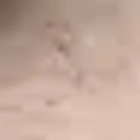
d’apprentissage du français.
Pendant la visite : la venue au musée avec des pistes
concrètes, les apprenants sont alors acteurs de leur visite.
Après la visite : la restitution et la production de traces qui
seront conservées, exposées.
Ce kit contient deux parcours de visites enrichis d’activités :
un parcours clés en main à destination des
accompagnateurs
un livret d’accompagnement pour les publics en
apprentissage du français
Le document d’aide à la visite sera bientôt téléchargeable
sur cette page.