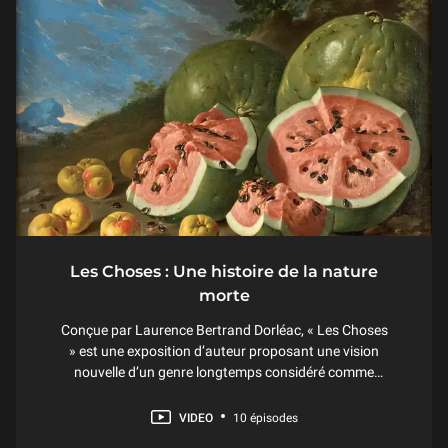
Les Choses : Une histoire de la nature
morte
Conçue par Laurence Bertrand Dorléac, « Les Choses
» est une exposition d’auteur proposant une vision
nouvelle d’un genre longtemps considéré comme
mineur et dont l’intitulé en français n’est pas sans
poser question : la nature morte.
VIDEO
10 épisodes